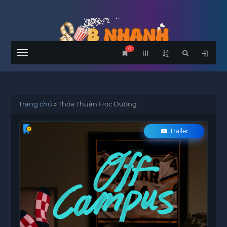
0
Menu
Trang chủ
»
Thỏa Thuận Học Đường
Trailer