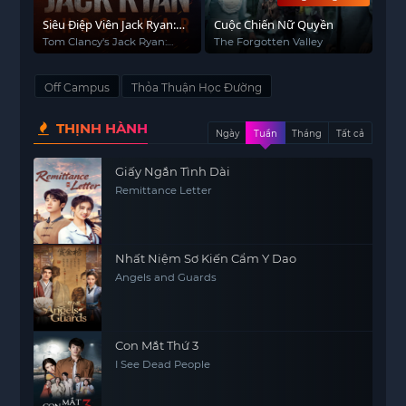
Siêu Điệp Viên Jack Ryan:
Cuộc Chiến Nữ Quyền
Bóng Ma Chiến Tranh
Tom Clancy's Jack Ryan:
The Forgotten Valley
Ghost War
Off Campus
Thỏa Thuận Học Đường
THỊNH HÀNH
Ngày
Tuần
Tháng
Tất cả
Giấy Ngắn Tình Dài
Remittance Letter
Nhất Niệm Sơ Kiến Cẩm Y Dao
Angels and Guards
Con Mắt Thứ 3
I See Dead People