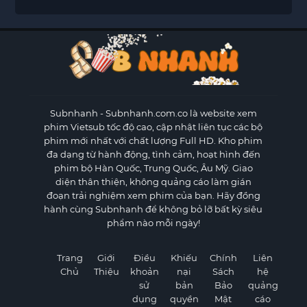
Subnhanh
- Subnhanh.com.co là website xem
phim Vietsub tốc độ cao, cập nhật liên tục các bộ
phim mới nhất với chất lượng Full HD. Kho phim
đa dạng từ hành động, tình cảm, hoạt hình đến
phim bộ Hàn Quốc, Trung Quốc, Âu Mỹ. Giao
diện thân thiện, không quảng cáo làm gián
đoạn trải nghiệm xem phim của bạn. Hãy đồng
hành cùng Subnhanh để không bỏ lỡ bất kỳ siêu
phẩm nào mỗi ngày!
Trang
Giới
Điều
Khiếu
Chính
Liên
Chủ
Thiệu
khoản
nại
Sách
hệ
sử
bản
Bảo
quảng
dụng
quyền
Mật
cáo