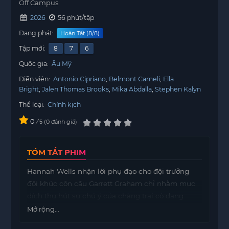
Off Campus
2026
56 phút/tập
Đang phát:
Hoàn Tất (8/8)
Tập mới:
8
7
6
Quốc gia:
Âu Mỹ
Diễn viên:
Antonio Cipriano
Belmont Cameli
Ella
Bright
Jalen Thomas Brooks
Mika Abdalla
Stephen Kalyn
Thể loại:
Chính kịch
0
/
0
đánh giá
5
TÓM TẮT PHIM
Hannah Wells nhận lời phụ đạo cho đội trưởng
đội khúc côn cầu Garrett Graham chỉ nhằm mục
đích thu hút sự chú ý của chàng trai cô đang
thầm thương trộm nhớ. Thế nhưng, bản hợp đồng
Mở rộng...
trao đổi giữa họ dần biến thành một sợi dây tình