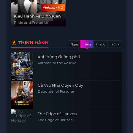
Vietsub - HD
Kiêu Hãnh Và Định Kiến
Pride and Prejudice
THỊNH HÀNH
Ngày
Tuần
Tháng
Tất cả
Anh hùng đường phố
Ratman to the Rescue
Gả Vào Nhà Quyền Quý
Daughter of Fortune
The Edge of Horizon
The Edge of Horizon