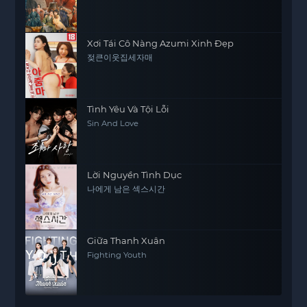
Xơi Tái Cô Nàng Azumi Xinh Đẹp
젖큰이웃집세자매
Tình Yêu Và Tội Lỗi
Sin And Love
Lời Nguyền Tình Dục
나에게 남은 섹스시간
Giữa Thanh Xuân
Fighting Youth