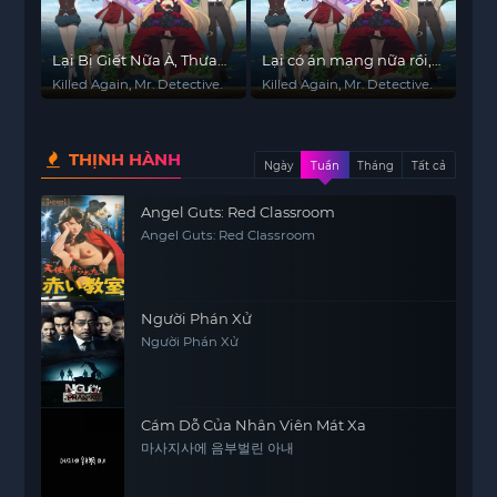
Lại Bị Giết Nữa À, Thưa
Lại có án mạng nữa rồi,
Thám Tử?
thưa thám tử.
Killed Again, Mr. Detective.
Killed Again, Mr. Detective.
THỊNH HÀNH
Ngày
Tuần
Tháng
Tất cả
Angel Guts: Red Classroom
Angel Guts: Red Classroom
Người Phán Xử
Người Phán Xử
Cám Dỗ Của Nhân Viên Mát Xa
마사지사에 음부벌린 아내