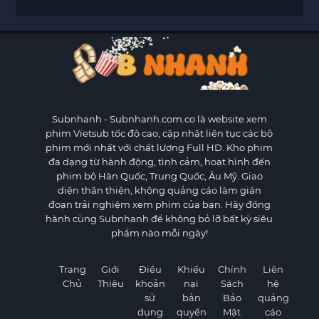
Subnhanh
- Subnhanh.com.co là website xem
phim Vietsub tốc độ cao, cập nhật liên tục các bộ
phim mới nhất với chất lượng Full HD. Kho phim
đa dạng từ hành động, tình cảm, hoạt hình đến
phim bộ Hàn Quốc, Trung Quốc, Âu Mỹ. Giao
diện thân thiện, không quảng cáo làm gián
đoạn trải nghiệm xem phim của bạn. Hãy đồng
hành cùng Subnhanh để không bỏ lỡ bất kỳ siêu
phẩm nào mỗi ngày!
Trang
Giới
Điều
Khiếu
Chính
Liên
Chủ
Thiệu
khoản
nại
Sách
hệ
sử
bản
Bảo
quảng
dụng
quyền
Mật
cáo