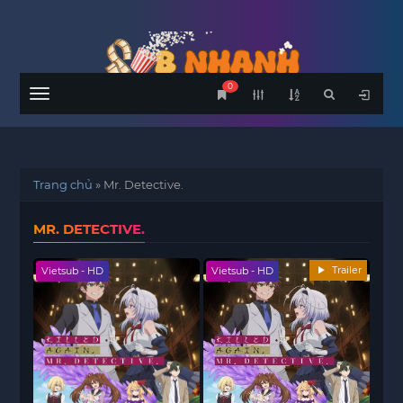
0
Menu
Trang chủ
»
Mr. Detective.
MR. DETECTIVE.
Trailer
Vietsub - HD
Vietsub - HD