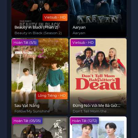
Vietsub - HD
Beauty in Black (Phần 2)
Aaryan
Beauty in Black (Season 2)
Aaryan
Hoàn Tất (5/5)
Vietsub - HD
Lồng Tiếng - HD
Sau Vạt Nắng
Đừng Nói Với Mẹ Bà Giữ
Trẻ "Di" Rồi
Follow My Sunshine
Don't Tell Mom the
Babysitter's Dead
Hoàn Tất (05/05)
Hoàn Tất (12/12)