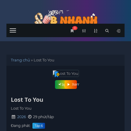
0
Menu
Trang chủ
»
Lost To You
Tập phim
Xem phim
Lost To You
Lost To You
2026
29 phút/tập
Đang phát:
Tập 6