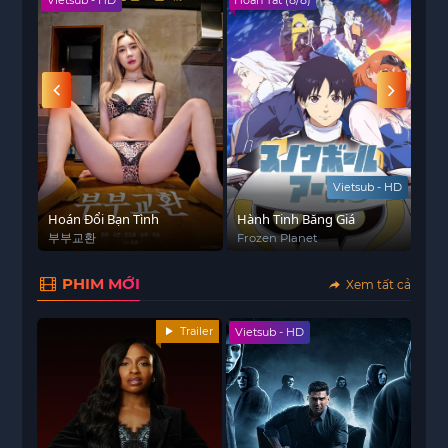
Vietsub - HD
Hoàn Tất (8/8)
Hoàn
 - HD
Vietsub - HD
Hoán Đổi Bạn Tình
Hành Tinh Băng Giá
Sar
부부교환
Frozen Planet
Sin
PHIM MỚI
Xem tất cả
Trailer
Vietsub - HD