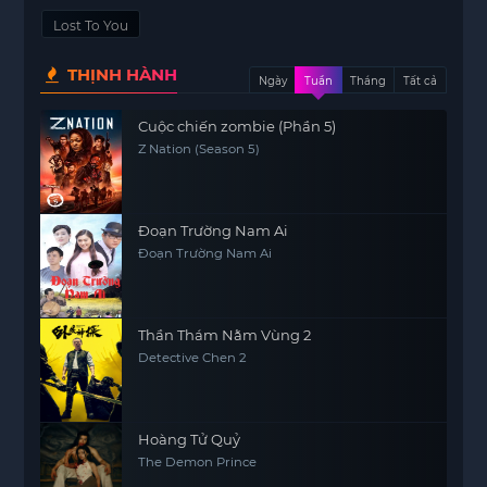
Lost To You
THỊNH HÀNH
Ngày
Tuần
Tháng
Tất cả
Cuộc chiến zombie (Phần 5)
Z Nation (Season 5)
Đoạn Trường Nam Ai
Đoạn Trường Nam Ai
Thần Thám Nằm Vùng 2
Detective Chen 2
Hoàng Tử Quỷ
The Demon Prince