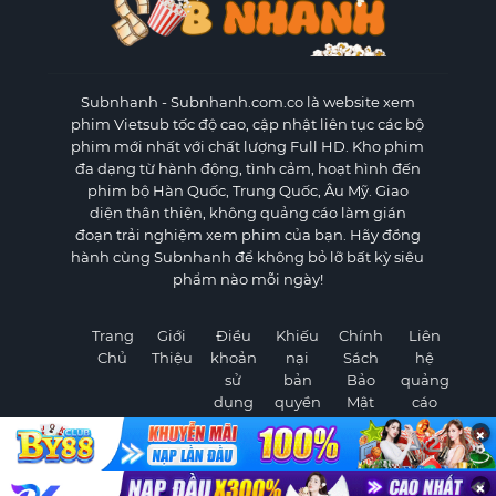
Subnhanh
- Subnhanh.com.co là website xem
phim Vietsub tốc độ cao, cập nhật liên tục các bộ
phim mới nhất với chất lượng Full HD. Kho phim
đa dạng từ hành động, tình cảm, hoạt hình đến
phim bộ Hàn Quốc, Trung Quốc, Âu Mỹ. Giao
diện thân thiện, không quảng cáo làm gián
đoạn trải nghiệm xem phim của bạn. Hãy đồng
hành cùng Subnhanh để không bỏ lỡ bất kỳ siêu
phẩm nào mỗi ngày!
Trang
Giới
Điều
Khiếu
Chính
Liên
Chủ
Thiệu
khoản
nại
Sách
hệ
sử
bản
Bảo
quảng
dụng
quyền
Mật
cáo
×
×