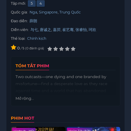
Tập mới:
5
4
Quốc gia:
Nga
Singapore
Trung Quốc
Đạo diễn:
薛朗
Diễn viên:
与七
唐诚之
嘉羿
崔艺骞
张睿怡
珂欣
Thể loại:
Chính kịch
0
/
0
đánh giá
5
TÓM TẮT PHIM
Two outcasts—one dying and one branded by
misfortune—find a desperate love as they race
against time and a world that has abandoned
them.
Mở rộng...
PHIM HOT