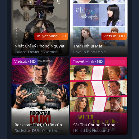
Thuyết Minh - HD
Vietsub - HD
Nhất Chỉ Ký Phong Nguyệt
Thư Tình Bí Mật
Palace: Devious Women
Love in Black Hole
Vietsub - HD
Thuyết Minh - HD
Rockstar: Duki, từ tận cùng
Sát Thủ Chung Giường
thế giới
Rockstar: DUKI from the
I Killed My Husband
End of the World