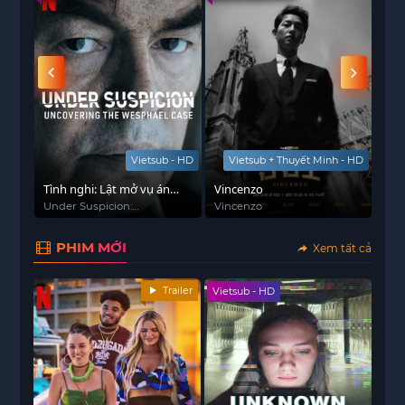
Đỗ Nhược Phỉ nghe lời thầy bói và quyết định
giúp Tuân Trường Hạo sớm tìm thấy tình yêu đích
thực của mình và thoát khỏi đây. Một tai nạn
khiến Đỗ Nhược Phỉ phát hiện ra thân phận thứ
hai của Tuân Trường Hạo. Đỗ Nhược Phỉ đã sử
dụng kiến ​​thức chuyên môn hiện đại của mình
để giúp Tuân Trường Hạo tìm ra sự thật về
Vietsub - HD
Vietsub + Thuyết Minh - HD
nguyên nhân cái chết của anh cả mình.
Tình nghi: Lật mở vụ án
Vincenzo
Cám
ony
Wesphael
Mát
Under Suspicion:
Vincenzo
마사
ony
Uncovering the Wesphael
Case
PHIM MỚI
Xem tất cả
Trailer
Vietsub - HD