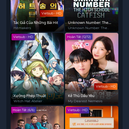
Vietsub - HD
Tác Giả Của Những Bài Hit
Unknown Number: The
High School Catfish
Hitmakers
Unknown Number: The
High School Catfish
Vietsub - HD
Hoàn Tất (12/12)
Vietsub - HD
Xưởng Phép Thuật
Kẻ Thù Dấu Yêu
Witch Hat Atelier
My Dearest Nemesis
Hoàn Tất (6/6)
Vietsub - HD