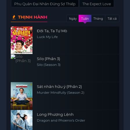
Phu Quân Đại Nhân Đừng Sợ Thiếp
The Expect Love
THỊNH HÀNH
Ngày
Tuần
Tháng
Tất cả
Đời Ta, Ta Tự Mò
Luck My Life
Silo (Phần 3)
Silo (Season 3)
Sát nhân hữu ý (Phần 2)
Murder Mindfully (Season 2)
Long Phượng Lệnh
Dragon and Phoenix's Order