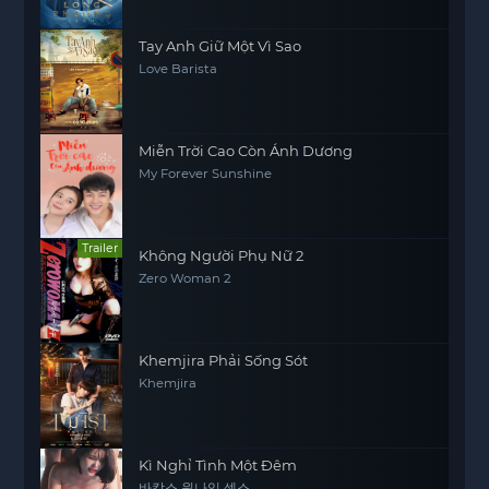
Tay Anh Giữ Một Vì Sao
Love Barista
Miễn Trời Cao Còn Ánh Dương
My Forever Sunshine
Trailer
Không Người Phụ Nữ 2
Zero Woman 2
Khemjira Phải Sống Sót
Khemjira
Kì Nghỉ Tình Một Đêm
바캉스 원나잇 섹스