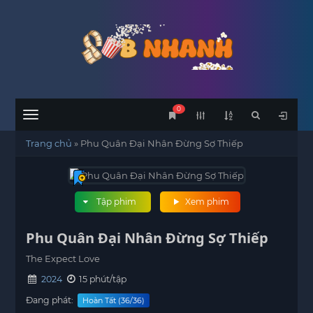
0
Menu
Trang chủ
»
Phu Quân Đại Nhân Đừng Sợ Thiếp
Tập phim
Xem phim
Phu Quân Đại Nhân Đừng Sợ Thiếp
The Expect Love
2024
15 phút/tập
Đang phát:
Hoàn Tất (36/36)