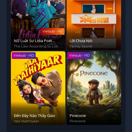
Vietsub - HD
Nữ Luật Sư Lidia Poët
Lời Chưa Nói
(Phần 3)
The Law According to Lidia
Family Secret
Poët (Season 3)
Vietsub - HD
Vietsub - HD
Đến Đây Nào Thầy Giáo
Pinecone
Vaa Vaathiyaar
Pinecone