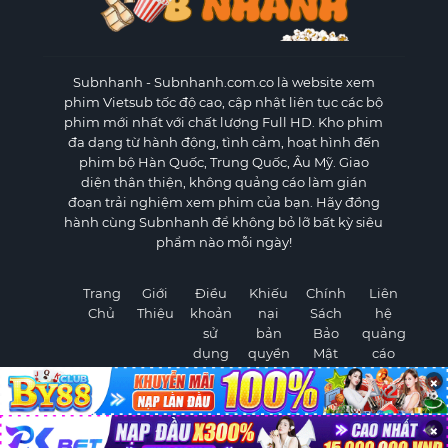
Subnhanh
- Subnhanh.com.co là website xem
phim Vietsub tốc độ cao, cập nhật liên tục các bộ
phim mới nhất với chất lượng Full HD. Kho phim
đa dạng từ hành động, tình cảm, hoạt hình đến
phim bộ Hàn Quốc, Trung Quốc, Âu Mỹ. Giao
diện thân thiện, không quảng cáo làm gián
đoạn trải nghiệm xem phim của bạn. Hãy đồng
hành cùng Subnhanh để không bỏ lỡ bất kỳ siêu
phẩm nào mỗi ngày!
Trang
Giới
Điều
Khiếu
Chính
Liên
Chủ
Thiệu
khoản
nại
Sách
hệ
sử
bản
Bảo
quảng
dụng
quyền
Mật
cáo
×
×