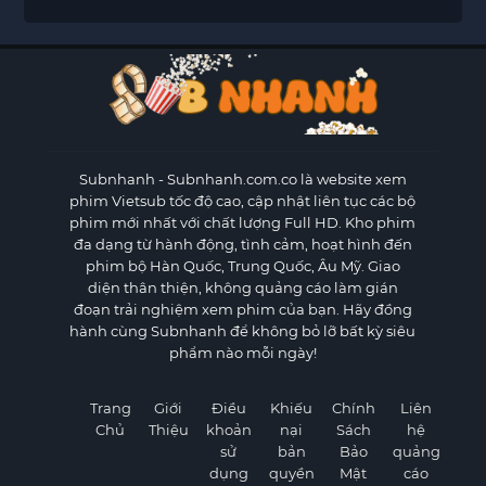
Subnhanh
- Subnhanh.com.co là website xem
phim Vietsub tốc độ cao, cập nhật liên tục các bộ
phim mới nhất với chất lượng Full HD. Kho phim
đa dạng từ hành động, tình cảm, hoạt hình đến
phim bộ Hàn Quốc, Trung Quốc, Âu Mỹ. Giao
diện thân thiện, không quảng cáo làm gián
đoạn trải nghiệm xem phim của bạn. Hãy đồng
hành cùng Subnhanh để không bỏ lỡ bất kỳ siêu
phẩm nào mỗi ngày!
Trang
Giới
Điều
Khiếu
Chính
Liên
Chủ
Thiệu
khoản
nại
Sách
hệ
sử
bản
Bảo
quảng
dụng
quyền
Mật
cáo