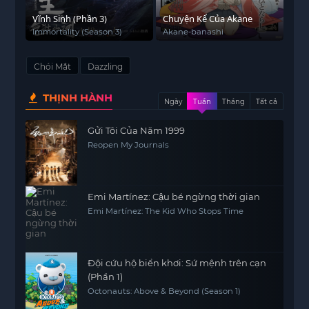
Vĩnh Sinh (Phần 3)
Chuyện Kể Của Akane
Immortality (Season 3)
Akane-banashi
Chói Mắt
Dazzling
THỊNH HÀNH
Ngày
Tuần
Tháng
Tất cả
Gửi Tôi Của Năm 1999
Reopen My Journals
Emi Martínez: Cậu bé ngừng thời gian
Emi Martínez: The Kid Who Stops Time
Đội cứu hộ biển khơi: Sứ mệnh trên cạn
(Phần 1)
Octonauts: Above & Beyond (Season 1)