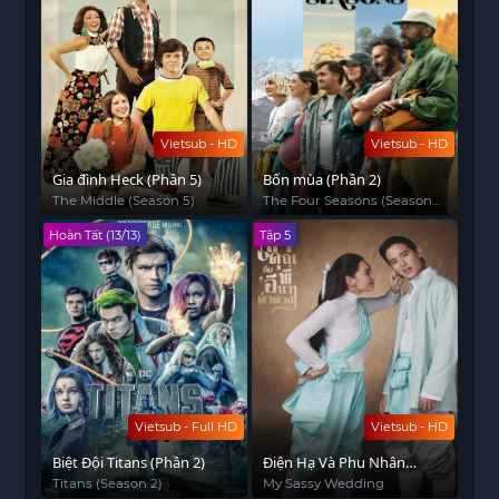
Vietsub - HD
Vietsub - HD
Gia đình Heck (Phần 5)
Bốn mùa (Phần 2)
The Middle (Season 5)
The Four Seasons (Season
2)
Hoàn Tất (13/13)
Tập 5
Vietsub - Full HD
Vietsub - HD
Biệt Đội Titans (Phần 2)
Điện Hạ Và Phu Nhân
Kamduang
Titans (Season 2)
My Sassy Wedding