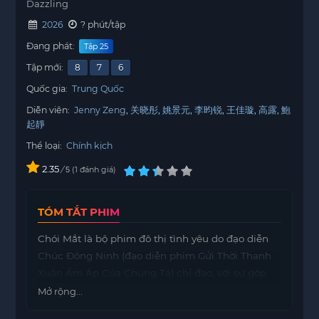
Dazzling
2026
? phút/tập
Đang phát:
Tập 25
Tập mới:
8
7
6
Quốc gia:
Trung Quốc
Diễn viên:
Jenny Zeng
关晓彤
姚景元
李昀锐
王佳璇
高露
鮑
起靜
Thể loại:
Chính kịch
2.35
/
1
đánh giá
5
TÓM TẮT PHIM
Chói Mắt là bộ phim đô thị tình yêu do đạo diễn
Chúc Đông Ninh (đạo diễn phim Gửi Thời Thanh
Xuân Ấm Áp Của Chúng Ta) chỉ đạo, với sự góp
mặt của các diễn viên chính như Quan Hiểu
Mở rộng...
Đồng (từng tham gia Năm Tháng Hữu Tình, Tuổi