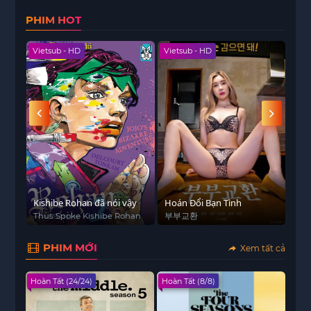
Hai Mươi), Lý Quân Duệ (từng tham gia Băng Hồ
PHIM HOT
Trọng Sinh, Cửu Trọng Tử), Cao Lộ, Mao Tuấn Kiệt,
Diêu Sâm và nhiều diễn viên khác. Cô gái Tình Dã
Vietsub - HD
Vietsub - HD
Hoàn
vì biến cố gia đình mà trở về quê hương Trát Trát
Đình, rồi ở độ tuổi mông lung nhất cuộc đời, cô
gặp chàng trai thị trấn Hình Vũ. Hai người đồng
hành cùng nhau từ năm cuối cấp ba cho đến lúc
lên đại học rồi chia xa, mỗi người trưởng thành
theo con đường riêng. Tám năm sau, định mệnh
để họ gặp lại nhau. Khi trở lại thành phố, cả hai
tiếp tục nỗ lực trên hành trình riêng của mình.
 - HD
Cuối cùng trên con đường theo đuổi ước mơ sự
Kishibe Rohan đã nói vậy
Hoán Đổi Bạn Tình
Vân
nghiệp, họ cũng tìm lại được đối phương. Hóa ra
Thus Spoke Kishibe Rohan
부부교환
The
ánh sáng rực rỡ ấy chưa từng tắt đi. Bộ phim sẽ
được phát sóng trực tuyến trên trang web iQIYI
PHIM MỚI
Xem tất cả
Quốc tế (iQ.com).
Hoàn Tất (24/24)
Hoàn Tất (8/8)