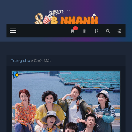
0
Menu
Trang chủ
»
Chói Mắt