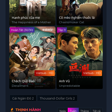
Hạnh phúc của mẹ
Cô mèo nghiện thuốc lá
The Happiness of a Mother
Chainsmoker Cat
Hoàn Tất (30/30)
Tập 11
Vietsub - HD
Vietsub - HD
Chệch Quỹ Đạo
Anh Vũ
Derailment
Unpredictable
Gái Ngàn Đô 2
Thousand-Dollar Girls 2
THỊNH HÀNH
Ngày
Tuần
Tháng
Tất cả