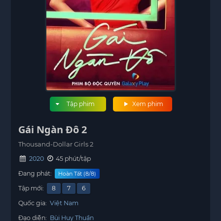
Tập phim
Xem phim
Gái Ngàn Đô 2
Thousand-Dollar Girls 2
2020
45 phút/tập
Đang phát:
Hoàn Tất (8/8)
Tập mới:
8
7
6
Quốc gia:
Việt Nam
Đạo diễn:
Bùi Huy Thuần