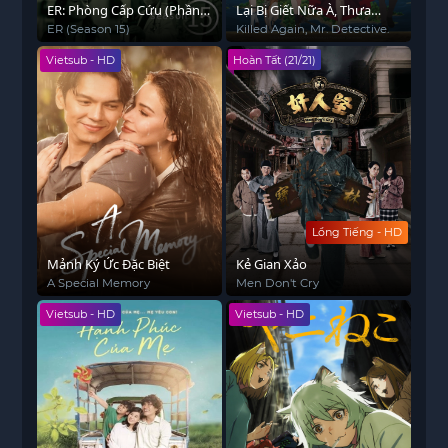
ER: Phòng Cấp Cứu (Phần
Lại Bị Giết Nữa À, Thưa
15)
Thám Tử?
ER (Season 15)
Killed Again, Mr. Detective.
Vietsub - HD
Hoàn Tất (21/21)
Lồng Tiếng - HD
Mảnh Ký Ức Đặc Biệt
Kẻ Gian Xảo
A Special Memory
Men Don't Cry
Vietsub - HD
Vietsub - HD