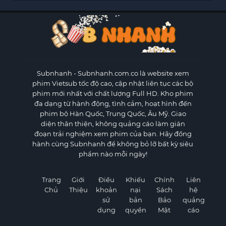
Subnhanh
- Subnhanh.com.co là website xem
phim Vietsub tốc độ cao, cập nhật liên tục các bộ
phim mới nhất với chất lượng Full HD. Kho phim
đa dạng từ hành động, tình cảm, hoạt hình đến
phim bộ Hàn Quốc, Trung Quốc, Âu Mỹ. Giao
diện thân thiện, không quảng cáo làm gián
đoạn trải nghiệm xem phim của bạn. Hãy đồng
hành cùng Subnhanh để không bỏ lỡ bất kỳ siêu
phẩm nào mỗi ngày!
Trang
Giới
Điều
Khiếu
Chính
Liên
Chủ
Thiệu
khoản
nại
Sách
hệ
sử
bản
Bảo
quảng
dụng
quyền
Mật
cáo
×