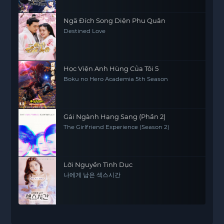
Ngã Đích Song Diện Phu Quân
Destined Love
Học Viện Anh Hùng Của Tôi 5
Boku no Hero Academia 5th Season
Gái Ngành Hạng Sang (Phần 2)
The Girlfriend Experience (Season 2)
Lời Nguyền Tình Dục
나에게 남은 섹스시간