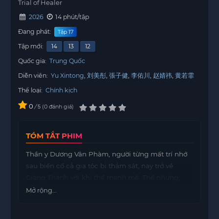
Trial of Healer
2026
14 phút/tập
Đang phát:
Tập 17
Tập mới:
14
13
12
Quốc gia:
Trung Quốc
Diễn viên:
Yu Xintong
刘美彤
張子健
李佑川
赵婧祎
黄若霏
Thể loại:
Chính kịch
0
/
0
đánh giá
5
TÓM TẮT PHIM
Thần y Dương Vân Phàm, người từng mất trí nhớ
sau biến cố cả gia tộc bị thảm sát, nay trở về
Giang Thành với khí thế mạnh mẽ. Thế nhưng,
anh lại vô tình bị cuốn vào cuộc tranh quyền đoạt
Mở rộng...
lợi giữa các gia tộc thuộc Huyền Y Hội. Giữa
những mối quan hệ đan xen với nữ tổng tài bá