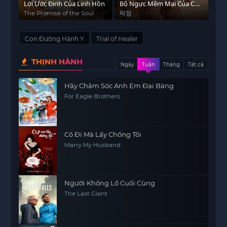
Lời Ước Định Của Linh Hồn
Bộ Ngực Mềm Mại Của Chị
Dâu
The Promise of the Soul
떡정
Con Đường Hành Y
Trial of Healer
THỊNH HÀNH
Ngày
Tuần
Tháng
Tất cả
Hãy Chăm Sóc Anh Em Đại Bàng
For Eagle Brothers
Cô Đi Mà Lấy Chồng Tôi
Marry My Husband
Người Khổng Lồ Cuối Cùng
The Last Giant