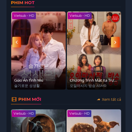
PHIM HOT
đạo Diệp Khinh Tuyết, nữ dược sư dịu dàng Lục
Đàn Hương, nữ sát thủ xinh đẹp Lâm Hồng Tụ
Vietsub - HD
Vietsub - HD
Viet
cùng nhiều bóng hồng khác, liệu Dương Vân
Phàm có thể vén màn bí mật về thân thế của
mình hay không?
 - HD
Giáo Án Tình Yêu
Chương Trình Mát Xa Trực
Kiế
Tiếp
슬기로운 성생활
오일마사지 방송 ASMR
The
PHIM MỚI
Xem tất cả
Vietsub - HD
Vietsub - HD