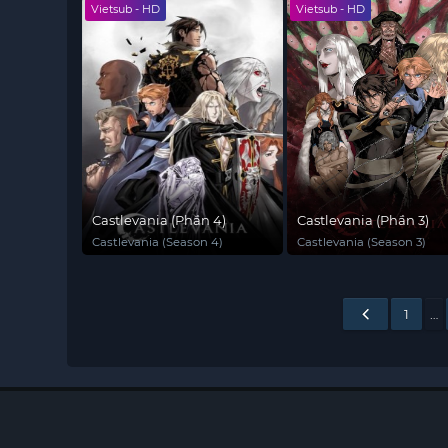
Vietsub - HD
Vietsub - HD
Castlevania (Phần 4)
Castlevania (Phần 3)
Castlevania (Season 4)
Castlevania (Season 3)
1
…