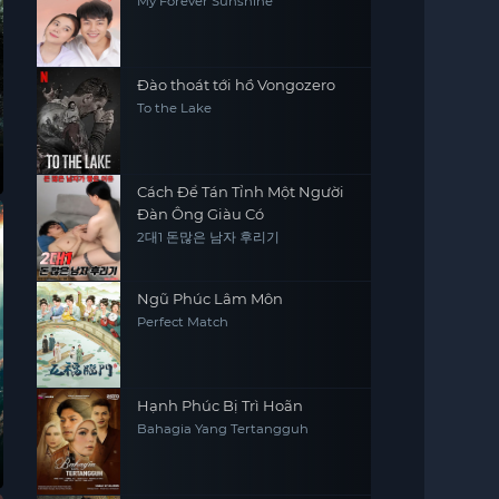
My Forever Sunshine
Đào thoát tới hồ Vongozero
To the Lake
Cách Để Tán Tỉnh Một Người
Đàn Ông Giàu Có
2대1 돈많은 남자 후리기
Ngũ Phúc Lâm Môn
Perfect Match
Hạnh Phúc Bị Trì Hoãn
Bahagia Yang Tertangguh