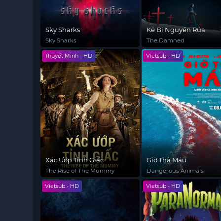
Sky Sharks
Kẻ Bị Nguyền Rủa
Sky Sharks
The Damned
Thuyết Minh - HD
Vietsub - HD
Xác Ướp Tỉnh Giấc
Giờ Thả Máu
The Rise of The Mummy
Dangerous Animals
Vietsub - HD
Vietsub - HD