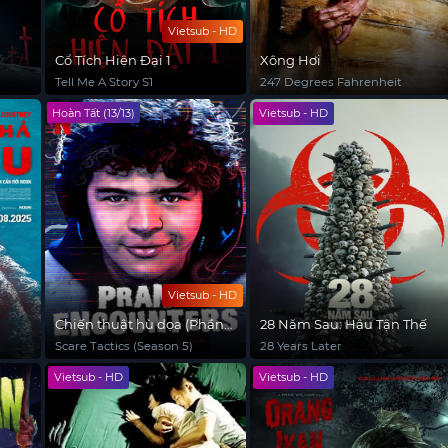
Vietsub - HD
Cổ Tích Hiện Đại 1
Xông Hơi
Tell Me A Story S1
247 Degrees Fahrenheit
Hoàn Tất (13/13)
Vietsub - HD
Vietsub - HD
Chiến thuật hù dọa (Phần
28 Năm Sau: Hậu Tận Thế
5)
Scare Tactics (Season 5)
28 Years Later
Vietsub - HD
Vietsub - HD