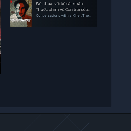
Đối thoại với kẻ sát nhân:
Thước phim về Con trai của
Sam
Conversations with a Killer: The
Son of Sam Tapes
×