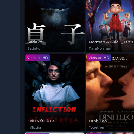
Sadako
Norman & Giác Quan T
Sadako
ParaNorman
Vietsub - HD
Vietsub - HD
Dấu Vết Kỳ Lạ
Dính Lẹo
Infliction
Together