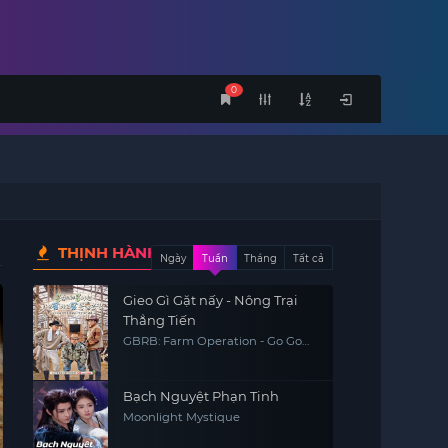
0
THỊNH HÀNH
Ngày
Tuần
Tháng
Tất cả
Gieo Gì Gặt nấy - Nông Trại
Thẳng Tiến
GBRB: Farm Operation - Go Go
Farm
Bạch Nguyệt Phạn Tinh
Moonlight Mystique