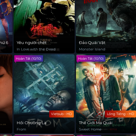
hứ 6
Yêu người chết
Đảo Quái Vật
In Love with the Dead
Monster Island
Hoàn Tất (10/10)
Hoàn Tất (10/10)
Vietsub - HD
Lồng Tiếng - HD
Hồi Chuông Lạ
Thế Giới Ma Quái
From
Sweet Home