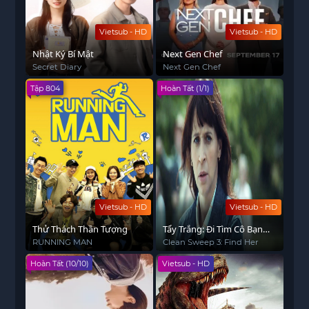
Vietsub - HD
Vietsub - HD
Nhật Ký Bí Mật
Next Gen Chef
Secret Diary
Next Gen Chef
Tập 804
Hoàn Tất (1/1)
Vietsub - HD
Vietsub - HD
Thử Thách Thần Tượng
Tẩy Trắng: Đi Tìm Cô Bạn
Gái
RUNNING MAN
Clean Sweep 3: Find Her
Hoàn Tất (10/10)
Vietsub - HD