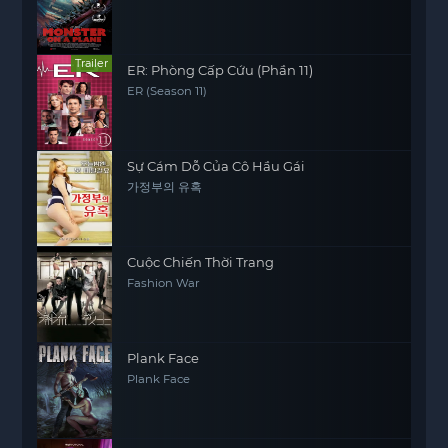
Trailer
ER: Phòng Cấp Cứu (Phần 11)
ER (Season 11)
Sự Cám Dỗ Của Cô Hầu Gái
가정부의 유혹
Cuộc Chiến Thời Trang
Fashion War
Plank Face
Plank Face