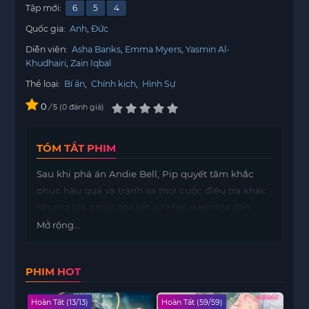
Tập mới:
6
5
4
Quốc gia:
Anh
Đức
Diễn viên:
Asha Banks
Emma Myers
Yasmin Al-
Khudhairi
Zain Iqbal
Thể loại:
Bí ẩn
,
Chính kịch
,
Hình Sự
0
/
0
đánh giá
5
TÓM TẮT PHIM
Sau khi phá án Andie Bell, Pip quyết tâm khắc
phục hậu quả và tránh xa mọi cuộc điều tra khác.
Nhưng khi phiên tòa xét xử Max Hastings đến
gần, em trai của Connor, Jamie, đột nhiên biến
Mở rộng...
mất, và Pip nhận thấy mình đang chạy đua với
thời gian để tìm kiếm cậu ta.
PHIM HOT
Hoàn Tất (13/13)
Hoàn Tất (59/59)
Hoàn