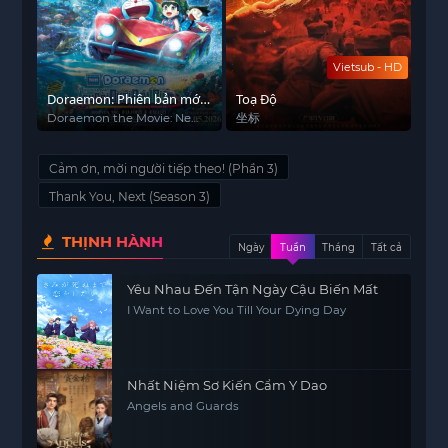
Vietsub - HD
Doraemon: Phiên bản mới -
Toạ Độ
Nobita Và Lâu Đài Dưới Đáy
Doraemon the Movie: New
坐标
Nobita and the Castle of
Biển
the Undersea Devil
Cảm ơn, mời người tiếp theo! (Phần 3)
Thank You, Next (Season 3)
THỊNH HÀNH
Ngày
Tuần
Tháng
Tất cả
Yêu Nhau Đến Tận Ngày Cậu Biến Mất
I Want to Love You Till Your Dying Day
Nhất Niệm Sơ Kiến Cẩm Y Dao
Angels and Guards