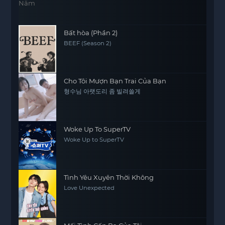
Bất hòa (Phần 2)
BEEF (Season 2)
Cho Tôi Mượn Bạn Trai Của Bạn
형수님 아랫도리 좀 빌려쓸게
Woke Up To SuperTV
Woke Up to SuperTV
Tình Yêu Xuyên Thời Không
Love Unexpected