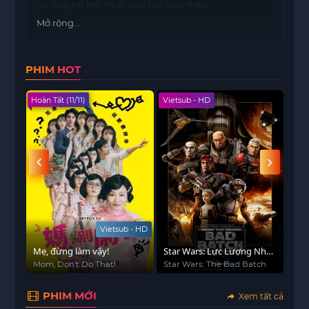
sự ủng hộ hết mực của hội bạn thân.
Mở rộng...
PHIM HOT
Hoàn Tất (11/11)
Vietsub - HD
Hoàn
Vietsub - HD
Mẹ, đừng làm vậy!
Star Wars: Lực Lượng Nhân
Trò
Bản 99
Mom, Don't Do That!
Star Wars: The Bad Batch
Gam
PHIM MỚI
Xem tất cả