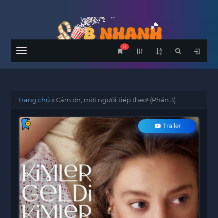
0
Menu
Trang chủ
»
Cảm ơn, mời người tiếp theo! (Phần 3)
Trailer