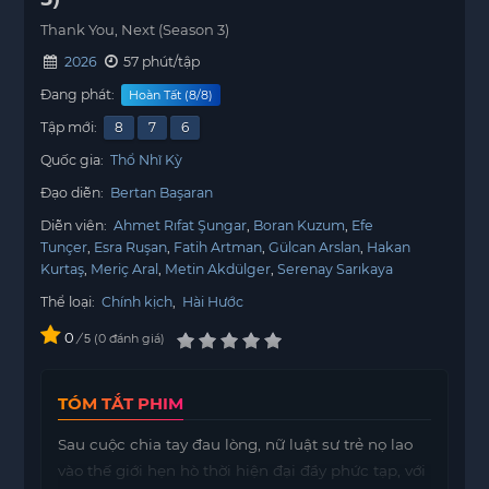
Thank You, Next (Season 3)
2026
57 phút/tập
Đang phát:
Hoàn Tất (8/8)
Tập mới:
8
7
6
Quốc gia:
Thổ Nhĩ Kỳ
Đạo diễn:
Bertan Başaran
Diễn viên:
Ahmet Rıfat Şungar
Boran Kuzum
Efe
Tunçer
Esra Ruşan
Fatih Artman
Gülcan Arslan
Hakan
Kurtaş
Meriç Aral
Metin Akdülger
Serenay Sarıkaya
Thể loại:
Chính kịch
,
Hài Hước
0
/
0
đánh giá
5
TÓM TẮT PHIM
Sau cuộc chia tay đau lòng, nữ luật sư trẻ nọ lao
vào thế giới hẹn hò thời hiện đại đầy phức tạp, với