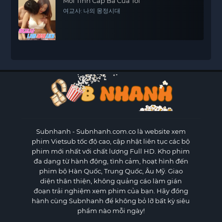
Mối Tình Cấp Ba Của Tôi
여교사: 나의 몽정시대
Subnhanh
- Subnhanh.com.co là website xem
phim Vietsub tốc độ cao, cập nhật liên tục các bộ
phim mới nhất với chất lượng Full HD. Kho phim
đa dạng từ hành động, tình cảm, hoạt hình đến
phim bộ Hàn Quốc, Trung Quốc, Âu Mỹ. Giao
diện thân thiện, không quảng cáo làm gián
đoạn trải nghiệm xem phim của bạn. Hãy đồng
hành cùng Subnhanh để không bỏ lỡ bất kỳ siêu
phẩm nào mỗi ngày!