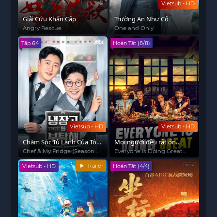
Vietsub - HD
Giải Cứu Khẩn Cấp
Trường An Như Cố
Angry Rescue
One and Only
Tập 64
Hoàn Tất (8/8)
Vietsub - HD
Vietsub - HD
Chăm Sóc Tủ Lạnh Của Tôi
Mọi người đều rất ổn
Nhé (Phần 2)
(Phần 1)
Chef & My Fridge (Season
Everyone Is Doing Great
2)
(Season 1)
Trailer
Vietsub - HD
Hoàn Tất (4/4)