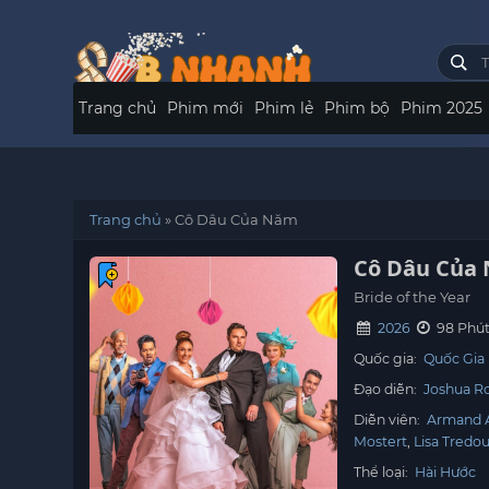
Trang chủ
Phim mới
Phim lẻ
Phim bộ
Phim 2025
Trang chủ
»
Cô Dâu Của Năm
Cô Dâu Của
Bride of the Year
2026
98 Phú
Quốc gia:
Quốc Gia
Đạo diễn:
Joshua R
Diễn viên:
Armand 
Mostert
Lisa Tredo
Thể loại:
Hài Hước