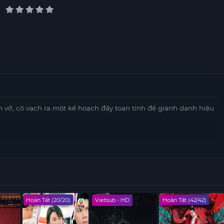
n vỡ, cô vạch ra một kế hoạch đầy toan tính để giành danh hiệu
Hoàn Tất (20/20)
Vietsub - HD
Hoàn Tất (42/42)