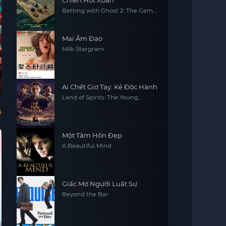
Chiến Hột Xoàn
Betting with Ghost 2: The Gem
Hunter
Mai Âm Đạo
Milk Stargram
Người Mẹ Ngực
Hoa Mộc Lan
Khiêu Vũ Với Bầy
Học
Ai Chết Giơ Tay: Kẻ Độc Hành
Khủng 2
Sói
Vư
Bosomy Mom
Mulan 2009
Dances with
The
Land of Spirits: The Young
Wolves
De
Shaman
Ac
ả
Một Tâm Hồn Đẹp
A Beautiful Mind
Giấc Mơ Người Luật Sư
Beyond the Bar