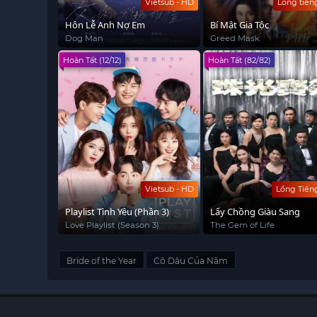
Vietsub - HD
Lồng tiến
Hôn Lễ Anh Nợ Em
Bí Mật Gia Tộc
Dog Man
Greed Mask
Hoàn Tất (12/12)
Hoàn Tất (82/82)
Vietsub - HD
Lồng Tiến
Playlist Tình Yêu (Phần 3)
Lấy Chồng Giàu Sang
Love Playlist (Season 3)
The Gem of Life
Bride of the Year
Cô Dâu Của Năm