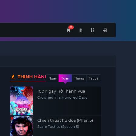
0
THỊNH HÀNH
Ngày
Tuần
Tháng
Tất cả
100 Ngày Trở Thành Vua
Crowned in a Hundred Days
Chiến thuật hù dọa (Phần 5)
Scare Tactics (Season 5)