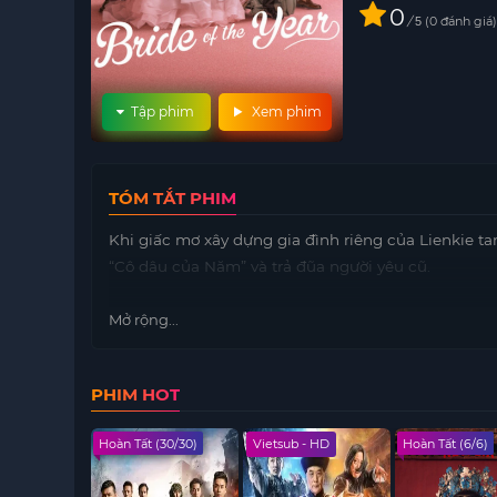
0
/
0
đánh giá
5
Tập phim
Xem phim
TÓM TẮT PHIM
Khi giấc mơ xây dựng gia đình riêng của Lienkie ta
“Cô dâu của Năm” và trả đũa người yêu cũ.
Mở rộng...
PHIM HOT
 - FHD
Hoàn Tất (30/30)
Vietsub - HD
Hoàn Tất (6/6)