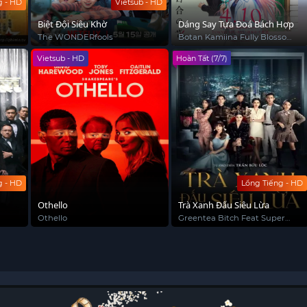
g - HD
Vietsub - HD
Biệt Đội Siêu Khờ
Dáng Say Tựa Đoá Bách Hợp
The WONDERfools
Botan Kamiina Fully Blossoms
When Drunk
Vietsub - HD
Hoàn Tất (7/7)
g - HD
Lồng Tiếng - HD
Othello
Trà Xanh Đấu Siêu Lừa
Othello
Greentea Bitch Feat Super
Trick