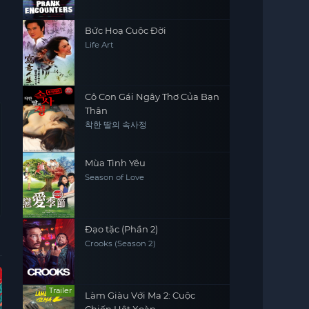
Bức Hoạ Cuộc Đời
Life Art
Cô Con Gái Ngây Thơ Của Bạn
Thân
착한 딸의 속사정
Mùa Tình Yêu
Season of Love
Đạo tặc (Phần 2)
Crooks (Season 2)
Vietsub - HD
Vietsub - HD
Vietsub - HD
Vie
Trailer
Làm Giàu Với Ma 2: Cuộc