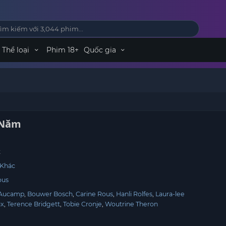
Thể loại
Phim 18+
Quốc gia
 Năm
t
 Khác
ous
Aucamp
Bouwer Bosch
Carine Rous
Hanli Rolfes
Laura-lee
ux
Terence Bridgett
Tobie Cronje
Woutrine Theron