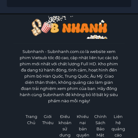
Subnhanh
- Subnhanh.com.co là website xem
phim Vietsub tốc độ cao, cập nhật liên tục các bộ
phim mới nhất với chất lượng Full HD. Kho phim
đa dạng từ hành động, tình cảm, hoạt hình đến
phim bộ Hàn Quốc, Trung Quốc, Âu Mỹ. Giao
diện thân thiện, không quảng cáo làm gián
đoạn trải nghiệm xem phim của bạn. Hãy đồng
hành cùng Subnhanh để không bỏ lỡ bất kỳ siêu
phẩm nào mỗi ngày!
Trang
Giới
Điều
Khiếu
Chính
Liên
Chủ
Thiệu
khoản
nại
Sách
hệ
sử
bản
Bảo
quảng
dụng
quyền
Mật
cáo