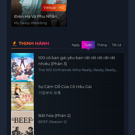
Vietsub - HD
Điện Hạ Và Phu Nhân
Kamduang
My Sassy Wedding
THỊNH HÀNH
Ngày
Tuần
Tháng
Tất cả
100 cô bạn gái yêu bạn rất rất rất rất rất
nhiều (Phần 3)
The 100 Girlfriends Who Really, Really, Really,
Really, REALLY Love You (Season 3)
Sự Cám Dỗ Của Cô Hầu Gái
가정부의 유혹
Bất hòa (Phần 2)
BEEF (Season 2)