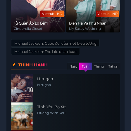
Vietsub - HD
Vietsub - HD
Tủ Quần Áo Lọ Lem
Điện Hạ Và Phu Nhân
Kamduang
Cinderella Closet
My Sassy Wedding
Michael Jackson: Cuộc đời của một biểu tượng
Michael Jackson: The Life of an Icon
THỊNH HÀNH
Ngày
Tuần
Tháng
Tất cả
Hirugao
Hirugao
Tình Yêu Bọ Xít
Duang With You