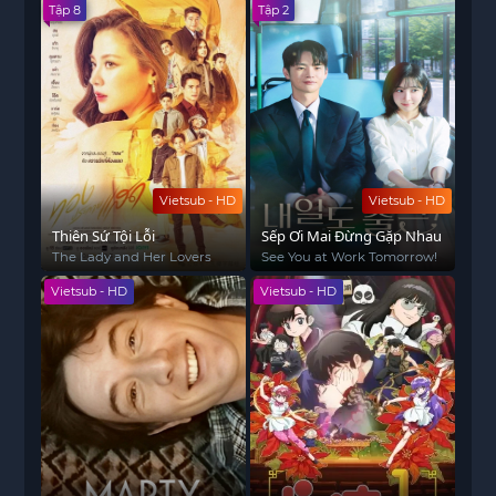
Tập 8
Tập 2
Vietsub - HD
Vietsub - HD
Thiên Sứ Tội Lỗi
Sếp Ơi Mai Đừng Gặp Nhau
The Lady and Her Lovers
See You at Work Tomorrow!
Vietsub - HD
Vietsub - HD