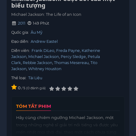
biểu tượng
Michael Jackson: The Life of an Icon
2011
149 Phút
Quốc gia:
Âu Mỹ
Đạo diễn:
Andrew Eastel
Diễn viên:
Frank DiLeo
Freda Payne
Katherine
Jackson
Michael Jackson
Percy Sledge
Petula
Clark
Rebbie Jackson
Thomas Mesereau
Tito
Jackson
Whitney Houston
Thể loại:
Tài Liệu
0
/
0
đánh giá
5
TÓM TẮT PHIM
Hãy cùng chiêm ngưỡng Michael Jackson, một
trong những nghệ sĩ giải trí nổi tiếng và được yêu
mến nhất mọi thời đại, theo một cách chưa từng