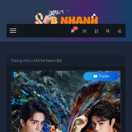
0
Menu
Trang chủ
»
Hồ Sơ Nam Bộ
Trailer