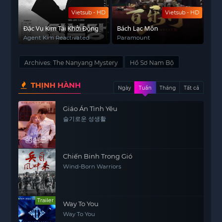
Vietsub - HD
Vietsub - HD
Đặc Vụ Kim Tái Khởi Động
Bách Lạc Môn
Agent Kim Reactivated
Paramount
Archives: The Nanyang Mystery
Hồ Sơ Nam Bộ
THỊNH HÀNH
Ngày
Tuần
Tháng
Tất cả
Giáo Án Tình Yêu
슬기로운 성생활
Chiến Binh Trong Gió
Wind-Born Warriors
Trailer
Way To You
Way To You