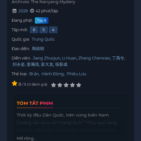
Archives: The Nanyang Mystery
2026
42 phút/tập
Đang phát:
Tập 8
Tập mới:
6
5
4
Quốc gia:
Trung Quốc
Đạo diễn:
周靖韬
Diễn viên:
Jiang Zhuojun
Li Huan
Zhang Chenxiao
丁禹兮
刘令姿
姜珮瑶
富大龙
張新成
Thể loại:
Bí ẩn
,
Hành Động
,
Phiêu Lưu
0
/
0
đánh giá
5
TÓM TẮT PHIM
Thời kỳ đầu Dân Quốc, trên vùng biển Nam
Dương xảy ra vụ án mạng kỳ bí “Thủy quỷ vọng
hương”. Hai nhân viên thuộc Cục Lưu trữ Phía
Nam – đơn vị chuyên điều tra các sự kiện huyền
Mở rộng...