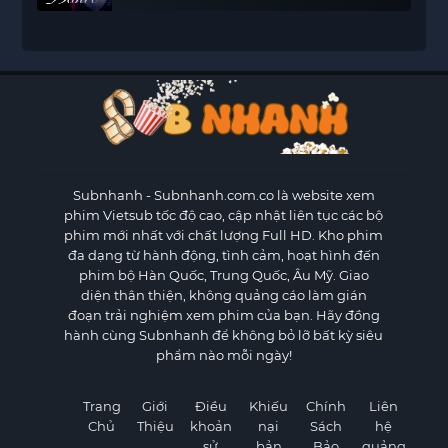
Subnhanh
- Subnhanh.com.co là website xem
phim Vietsub tốc độ cao, cập nhật liên tục các bộ
phim mới nhất với chất lượng Full HD. Kho phim
đa dạng từ hành động, tình cảm, hoạt hình đến
phim bộ Hàn Quốc, Trung Quốc, Âu Mỹ. Giao
diện thân thiện, không quảng cáo làm gián
đoạn trải nghiệm xem phim của bạn. Hãy đồng
hành cùng Subnhanh để không bỏ lỡ bất kỳ siêu
phẩm nào mỗi ngày!
Trang
Giới
Điều
Khiếu
Chính
Liên
Chủ
Thiệu
khoản
nại
Sách
hệ
sử
bản
Bảo
quảng