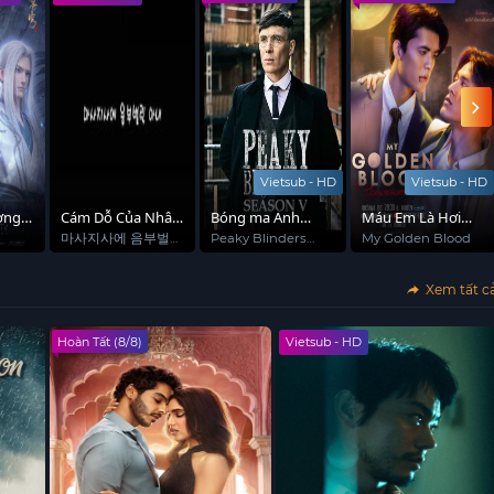
ấp dẫn trên subnhanh
để cảm nhận câu chuyện tình yêu đầy
Vietsub - HD
Vietsub - HD
ơng
Cám Dỗ Của Nhân
Bóng ma Anh
Máu Em Là Hơi
Viên Mát Xa
Quốc (Phần 5)
Thở Của Tôi
마사지사에 음부벌
Peaky Blinders
My Golden Blood
린 아내
(Season 5)
Xem tất c
Hoàn Tất (8/8)
Vietsub - HD