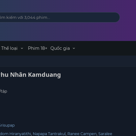
Thể loại
Phim 18+
Quốc gia
 Phu Nhân Kamduang
/tập
Srisupap
dom Hiranyatithi
Napapa Tantrakul
Ranee Campen
Saralee