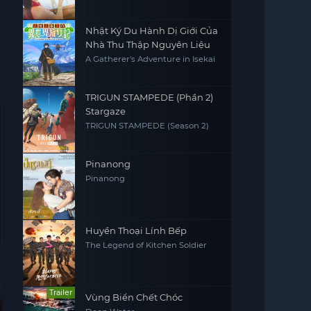
Nhật Ký Du Hành Dị Giới Của
Nhà Thu Thập Nguyên Liệu
A Gatherer's Adventure in Isekai
TRIGUN STAMPEDE (Phần 2)
Stargaze
TRIGUN STAMPEDE (Season 2)
Pinanong
Pinanong
Huyền Thoại Lính Bếp
The Legend of Kitchen Soldier
Trailer
Vùng Biển Chết Chóc
Vietsub - HD
Vietsub - HD
Vietsub - HD
Hoàn