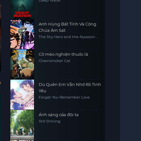
Deep Water
Anh Hùng Bất Tỉnh Và Công
Chúa Ám Sát
The Shy Hero and the Assassin
Princesses
Cô mèo nghiện thuốc lá
Chainsmoker Cat
Tay Lướt Sóng
Hội Hoán Đổi Bạn
Ảo Thuật Sư
Đại
Tình Của Các Cặp
Ca
The Surfer
차이나는 형수님 : 무
The Oriental
Gua
삭제
Illusionist
Da
Trung Niên
ả
Dù Quên Em Vẫn Nhớ Rõ Tình
Yêu
Forget You Remember Love
Ánh sáng của đôi ta
Still Shining