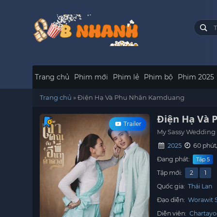
Trang chủ
Phim mới
Phim lẻ
Phim bộ
Phim 2025
Trang chủ
»
Điện Hạ Và Phu Nhân Kamduang
Điện Hạ Và
Trailer
My Sassy Wedding
2025
60 phút
Đang phát:
Tập 5
Tập mới:
2
1
Quốc gia:
Thái Lan
Đạo diễn:
Worawit 
Diễn viên:
Chartayo