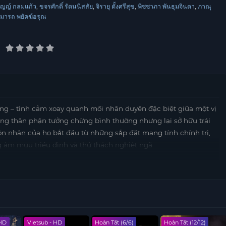
มัญญ์ กลมแก้ว
ขจรศักดิ์ รัตนนิสสัย
จิรายุ ตั้งศรีสุข
พิชชาภา พันธุมจินดา
ภาณุ
มารถ พยัคฆ์อรุณ
ang – tình cảm xoay quanh mối nhân duyên đặc biệt giữa một vị
g thân phận tưởng chừng bình thường nhưng lại sở hữu trái
n nhân của họ bắt đầu từ những sắp đặt mang tính chính trị,
 âm mưu triều đình và thử thách nghiệt ngã.
ng
nằm ở sự phát triển tâm lý nhân vật tinh tế, khi cả hai phải
 những thế lực thù địch. Phim khéo léo đan xen yếu tố lãng mạn
ữa trách nhiệm hoàng tộc và khát vọng hạnh phúc cá nhân. Mỗi
các nhân vật trưởng thành hơn trong lựa chọn của mình.
ó thể thưởng thức trọn bộ
Điện Hạ Và Phu Nhân Kamduang
 HD
Vietsub - HD
Hoàn Tất (6/6)
Hoàn Tất (12/12)