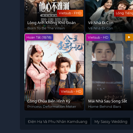
Vietsub - FHD
Lồng Tiến
Lòng Anh Không Khó Đoán
Về Nhà Đi Con
Born To Be The Villain
Về Nhà Đi Con
Hoàn Tất (18/18)
Vietsub - HD
Vietsub - HD
Công Chúa Biến Hình Ký
Mái Nhà Sau Song Sắt
Princess Deformation Meter
Home Behind Bars
Điện Hạ Và Phu Nhân Kamduang
My Sassy Wedding