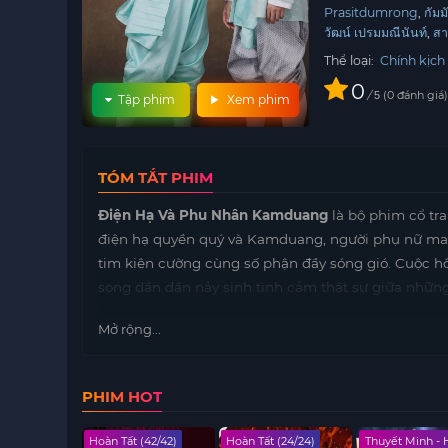
Prasitdumrong
กัม
วัฒน์ เปรมมณีนันท์
สา
Thể loại:
Chính kịch
0
/
0
đánh giá
5
Tập phim
Xem phim
TÓM TẮT PHIM
Điện Hạ Và Phu Nhân Kamduang
là bộ phim cổ tr
điện hạ quyền quý và Kamduang, người phụ nữ man
tim kiên cường cùng số phận đầy sóng gió. Cuộc hô
song dần dần nảy sinh tình cảm thật sự giữa những
Điểm cuốn hút của
Điện Hạ Và Phu Nhân Kamdua
Mở rộng...
học cách tin tưởng, thấu hiểu và bảo vệ nhau trước
với đấu trí cung đình, phản ánh rõ sự giằng xé gi
biến cố không chỉ thử thách tình yêu mà còn buộc 
PHIM HOT
Khán giả yêu thích dòng phim cổ trang tình cảm c
 - HD
Hoàn Tất (42/42)
Hoàn Tất (24/24)
Thuyết Minh -