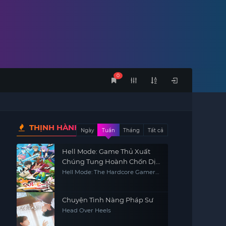
0
THỊNH HÀNH
Ngày
Tuần
Tháng
Tất cả
Hell Mode: Game Thủ Xuất
Chúng Tung Hoành Chốn Dị
Giới Hỗn Nguyên (Phần 2)
Hell Mode: The Hardcore Gamer
Dominates In Another World
With Garbage Balancing (Season
2)
Chuyện Tình Nàng Pháp Sư
Head Over Heels