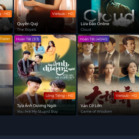
g - HD
Vietsub - HD
Quyền Quý
Lừa Đảo Online
The Royals
Cloud
Trailer
Hoàn Tất (3/3)
Hoàn Tất (40/40)
Lồng Tiếng - HD
Vietsub - HD
Tựa Ánh Dương Ngời
Ván Cờ Lớn
You Are My Stupid Boy
Game of Wisdom