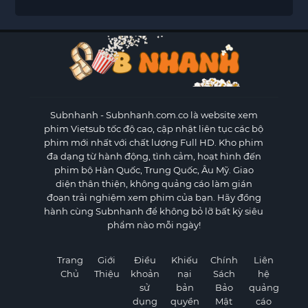
Subnhanh
- Subnhanh.com.co là website xem
phim Vietsub tốc độ cao, cập nhật liên tục các bộ
phim mới nhất với chất lượng Full HD. Kho phim
đa dạng từ hành động, tình cảm, hoạt hình đến
phim bộ Hàn Quốc, Trung Quốc, Âu Mỹ. Giao
diện thân thiện, không quảng cáo làm gián
đoạn trải nghiệm xem phim của bạn. Hãy đồng
hành cùng Subnhanh để không bỏ lỡ bất kỳ siêu
phẩm nào mỗi ngày!
Trang
Giới
Điều
Khiếu
Chính
Liên
Chủ
Thiệu
khoản
nại
Sách
hệ
sử
bản
Bảo
quảng
dụng
quyền
Mật
cáo