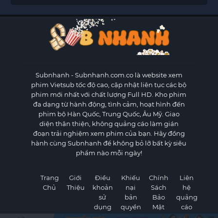
Subnhanh
- Subnhanh.com.co là website xem
phim Vietsub tốc độ cao, cập nhật liên tục các bộ
phim mới nhất với chất lượng Full HD. Kho phim
đa dạng từ hành động, tình cảm, hoạt hình đến
phim bộ Hàn Quốc, Trung Quốc, Âu Mỹ. Giao
diện thân thiện, không quảng cáo làm gián
đoạn trải nghiệm xem phim của bạn. Hãy đồng
hành cùng Subnhanh để không bỏ lỡ bất kỳ siêu
phẩm nào mỗi ngày!
Trang
Giới
Điều
Khiếu
Chính
Liên
Chủ
Thiệu
khoản
nại
Sách
hệ
sử
bản
Bảo
quảng
dụng
quyền
Mật
cáo