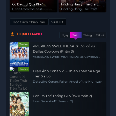
Cô Dâu Từ Quá Khứ
Finding Harry: The Craft
Behind the Magic
Bride from the past
Finding Harry: The Craft
Behind the Magic
Học Cách Chiến Đấu
Viral Hit
THỊNH HÀNH
Ngày
Tuần
Tháng
Tất cả
Trailer
AMERICA'S SWEETHEARTS: Đội cổ vũ
Dallas Cowboys (Phần 3)
AMERICA'S SWEETHEARTS: Dallas Cowboys
Cheerleaders (Season 3)
Trailer
Điện Ảnh Conan 29 - Thiên Thần Sa Ngã
Trên Xa Lộ
Detective Conan: Fallen Angel of the Highway
Còn Ra Thể Thống Gì Nữa? (Phần 2)
How Dare You!? (Season 2)