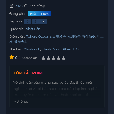
2026
? phút/tập
Đang phát:
Hoàn Tất (6/6)
Tập mới:
6
5
4
Quốc gia:
Nhật Bản
Diễn viên:
Takuro Osada
原田美枝子
浅川梨奈
菅生新樹
見上
愛
鈴鹿央士
Thể loại:
Chính kịch
,
Hành Động
,
Phiêu Lưu
0
/
0
đánh giá
5
TÓM TẮT PHIM
Vô tình gây bão mạng sau vụ ẩu đả, thiếu niên
nghèo khó và bị bắt nạt nọ bắt đầu lập kênh phát
trực tuyến để kiếm tiền và thoát khỏi tình thế
tuyệt vọng.
Mở rộng...