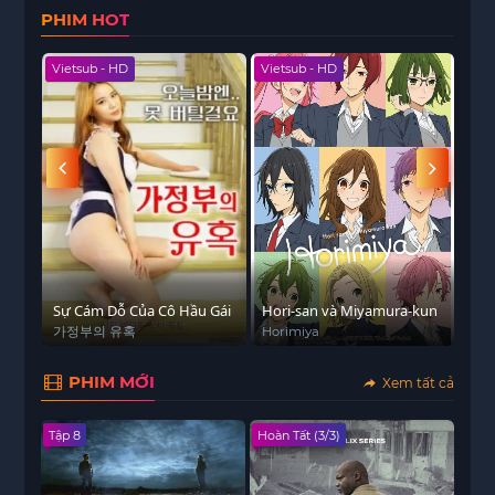
PHIM HOT
Vietsub - HD
Vietsub - HD
Viet
Sự Cám Dỗ Của Cô Hầu Gái
Hori-san và Miyamura-kun
Tâm
가정부의 유혹
Horimiya
Hab
PHIM MỚI
Xem tất cả
Tập 8
Hoàn Tất (3/3)