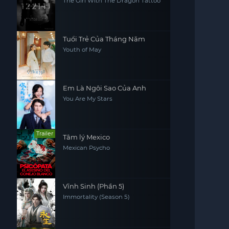
The Girl With The Dragon Tattoo
Tuổi Trẻ Của Tháng Năm
Youth of May
Em Là Ngôi Sao Của Anh
You Are My Stars
Trailer
Tâm lý Mexico
Mexican Psycho
Vĩnh Sinh (Phần 5)
Immortality (Season 5)