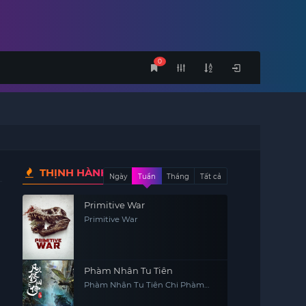
0
THỊNH HÀNH
Ngày
Tuần
Tháng
Tất cả
Primitive War
Primitive War
Phàm Nhân Tu Tiên
Phàm Nhân Tu Tiên Chi Phàm
Nhân Phong Khởi Thiên Nam,
Fan Ren Xiu Xian Zhuan