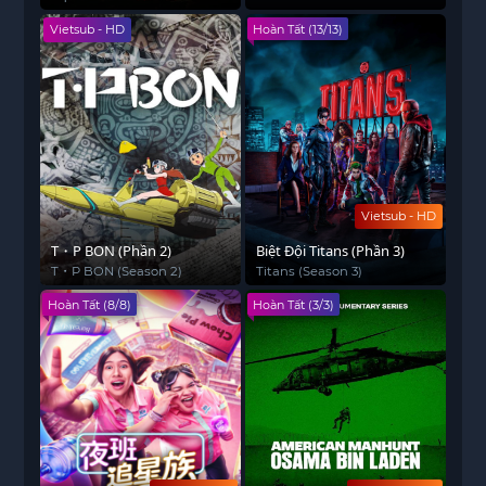
Deadliest Mansion
Vietsub - HD
Hoàn Tất (13/13)
Vietsub - HD
T・P BON (Phần 2)
Biệt Đội Titans (Phần 3)
T・P BON (Season 2)
Titans (Season 3)
Hoàn Tất (8/8)
Hoàn Tất (3/3)