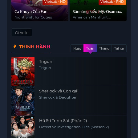
Vietsub - HD
Vietsub - FHD
Ca Khuya Của Fan
Săn lùng kiểu Mỹ: Osama
Bin Laden
Night Shift for Cuties
American Manhunt:
Osama bin Laden
Othello
THỊNH HÀNH
Ngày
Tuần
Tháng
Tất cả
Trigun
Trigun
Sherlock và Con gái
Sherlock & Daughter
Hồ Sơ Trinh Sát (Phần 2)
Detective Investigation Files (Season 2)