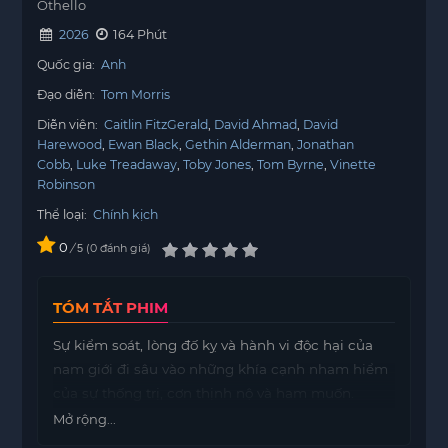
Othello
2026
164 Phút
Quốc gia:
Anh
Đạo diễn:
Tom Morris
Diễn viên:
Caitlin FitzGerald
David Ahmad
David
Harewood
Ewan Black
Gethin Alderman
Jonathan
Cobb
Luke Treadaway
Toby Jones
Tom Byrne
Vinette
Robinson
Thể loại:
Chính kịch
0
/
0
đánh giá
5
TÓM TẮT PHIM
Sự kiểm soát, lòng đố kỵ và hành vi độc hại của
nam giới đi sâu vào những khía cạnh nham hiểm
của sự thống trị, cơn thịnh nộ và ham muốn.
Mở rộng...