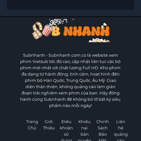
Subnhanh
- Subnhanh.com.co là website xem
phim Vietsub tốc độ cao, cập nhật liên tục các bộ
phim mới nhất với chất lượng Full HD. Kho phim
đa dạng từ hành động, tình cảm, hoạt hình đến
phim bộ Hàn Quốc, Trung Quốc, Âu Mỹ. Giao
diện thân thiện, không quảng cáo làm gián
đoạn trải nghiệm xem phim của bạn. Hãy đồng
hành cùng Subnhanh để không bỏ lỡ bất kỳ siêu
phẩm nào mỗi ngày!
Trang
Giới
Điều
Khiếu
Chính
Liên
Chủ
Thiệu
khoản
nại
Sách
hệ
sử
bản
Bảo
quảng
dụng
quyền
Mật
cáo