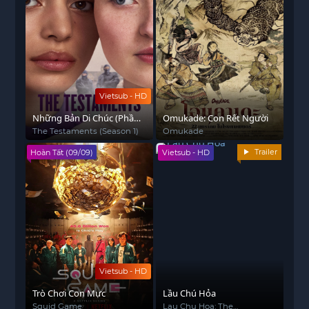
Vietsub - HD
Những Bản Di Chúc (Phần
Omukade: Con Rết Người
1)
The Testaments (Season 1)
Omukade
Trailer
Hoàn Tất (09/09)
Vietsub - HD
Vietsub - HD
Trò Chơi Con Mực
Lầu Chú Hỏa
Squid Game
Lau Chu Hoa: The