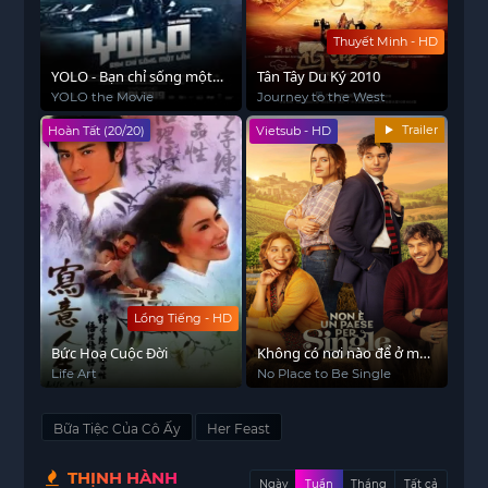
Thuyết Minh - HD
YOLO - Bạn chỉ sống một
Tân Tây Du Ký 2010
lần
YOLO the Movie
Journey to the West
Trailer
Hoàn Tất (20/20)
Vietsub - HD
Lồng Tiếng - HD
Bức Hoạ Cuộc Đời
Không có nơi nào để ở một
mình
Life Art
No Place to Be Single
Bữa Tiệc Của Cô Ấy
Her Feast
THỊNH HÀNH
Ngày
Tuần
Tháng
Tất cả