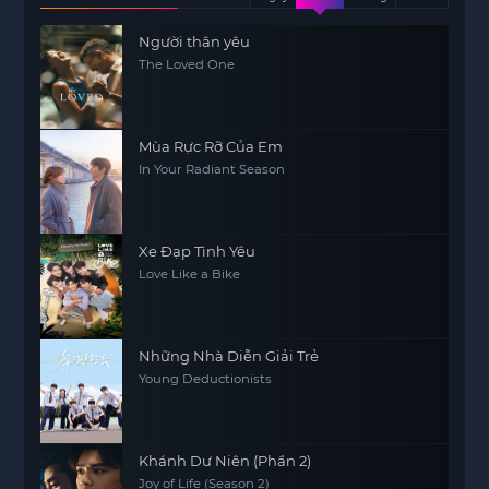
Người thân yêu
The Loved One
Mùa Rực Rỡ Của Em
In Your Radiant Season
Xe Đạp Tình Yêu
Love Like a Bike
Những Nhà Diễn Giải Trẻ
Young Deductionists
Khánh Dư Niên (Phần 2)
Joy of Life (Season 2)