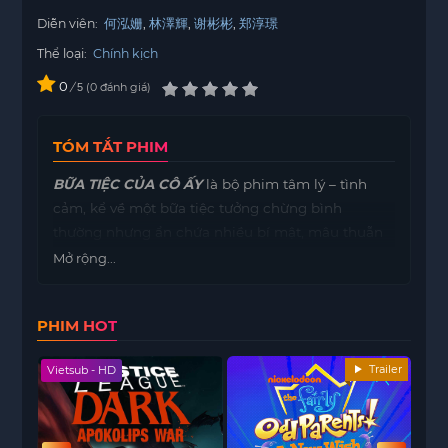
Diễn viên:
何泓姗
林澤輝
谢彬彬
郑淳璟
Thể loại:
Chính kịch
0
/
0
đánh giá
5
TÓM TẮT PHIM
BỮA TIỆC CỦA CÔ ẤY
là bộ phim tâm lý – tình
cảm, kể về một bữa tiệc tưởng chừng bình
thường nhưng ẩn chứa nhiều bí mật, mâu thuẫn
và những sự kiện bất ngờ thay đổi cuộc sống các
Mở rộng...
nhân vật. Nhân vật chính, cùng bạn bè và người
thân, phải đối mặt với những tình huống căng
PHIM HOT
thẳng, những xung đột trong mối quan hệ và các
lựa chọn quan trọng về tình yêu, tình bạn và cuộc
Trailer
Vietsub - HD
Viet
sống. Phim khai thác yếu tố tâm lý, cảm xúc và
các mâu thuẫn nội tâm, tạo nên trải nghiệm vừa
hồi hộp vừa cảm động cho khán giả.
BỮA TIỆC