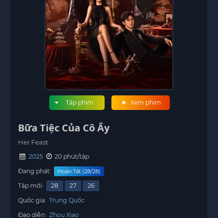
Tập phim
Xem phim
Bữa Tiệc Của Cô Ấy
Her Feast
2025
20 phút/tập
Đang phát:
Hoàn Tất (28/28)
Tập mới:
28
27
26
Quốc gia:
Trung Quốc
Đạo diễn:
Zhou Xiao