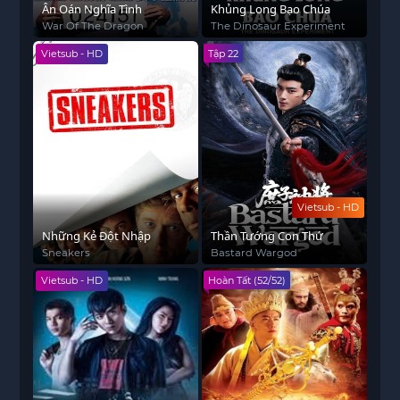
Ân Oán Nghĩa Tình
Khủng Long Bạo Chúa
War Of The Dragon
The Dinosaur Experiment
Vietsub - HD
Tập 22
Vietsub - HD
Những Kẻ Đột Nhập
Thần Tướng Con Thứ
Sneakers
Bastard Wargod
Vietsub - HD
Hoàn Tất (52/52)