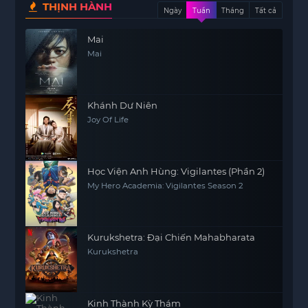
THỊNH HÀNH
Ngày
Tuần
Tháng
Tất cả
Mai
Mai
Khánh Dư Niên
Joy Of Life
Học Viện Anh Hùng: Vigilantes (Phần 2)
My Hero Academia: Vigilantes Season 2
Kurukshetra: Đại Chiến Mahabharata
Kurukshetra
Kinh Thành Kỳ Thám