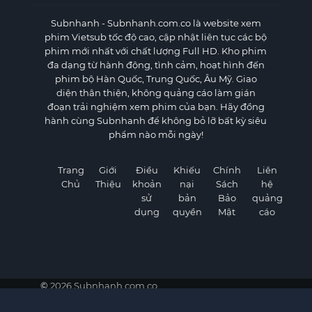
Subnhanh
- Subnhanh.com.co là website xem
phim Vietsub tốc độ cao, cập nhật liên tục các bộ
phim mới nhất với chất lượng Full HD. Kho phim
đa dạng từ hành động, tình cảm, hoạt hình đến
phim bộ Hàn Quốc, Trung Quốc, Âu Mỹ. Giao
diện thân thiện, không quảng cáo làm gián
đoạn trải nghiệm xem phim của bạn. Hãy đồng
hành cùng Subnhanh để không bỏ lỡ bất kỳ siêu
phẩm nào mỗi ngày!
Trang
Giới
Điều
Khiếu
Chính
Liên
Chủ
Thiệu
khoản
nại
Sách
hệ
sử
bản
Bảo
quảng
dụng
quyền
Mật
cáo
©
2026 Subnhanh.com.co
Subnhanh - Xem phim Vietsub Full HD nhanh