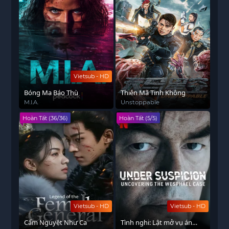
Vietsub - HD
Bóng Ma Báo Thù
Thiên Mã Tinh Không
M.I.A.
Unstoppable
Hoàn Tất (36/36)
Hoàn Tất (5/5)
Vietsub - HD
Vietsub - HD
Cẩm Nguyệt Như Ca
Tình nghi: Lật mở vụ án