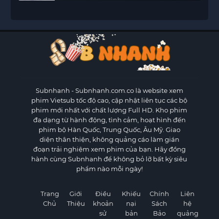
Subnhanh
- Subnhanh.com.co là website xem
phim Vietsub tốc độ cao, cập nhật liên tục các bộ
phim mới nhất với chất lượng Full HD. Kho phim
đa dạng từ hành động, tình cảm, hoạt hình đến
phim bộ Hàn Quốc, Trung Quốc, Âu Mỹ. Giao
diện thân thiện, không quảng cáo làm gián
đoạn trải nghiệm xem phim của bạn. Hãy đồng
hành cùng Subnhanh để không bỏ lỡ bất kỳ siêu
phẩm nào mỗi ngày!
Trang
Giới
Điều
Khiếu
Chính
Liên
Chủ
Thiệu
khoản
nại
Sách
hệ
sử
bản
Bảo
quảng