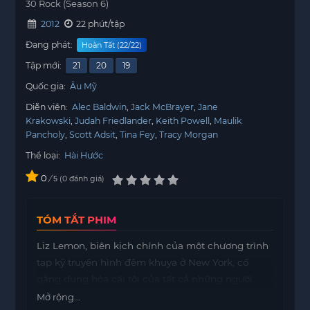
30 Rock (Season 6)
2012
22 phút/tập
Đang phát:
Hoàn Tất (22/22)
Tập mới:
21
20
19
Quốc gia:
Âu Mỹ
Diễn viên:
Alec Baldwin
Jack McBrayer
Jane
Krakowski
Judah Friedlander
Keith Powell
Maulik
Pancholy
Scott Adsit
Tina Fey
Tracy Morgan
Thể loại:
Hài Hước
0
/
0
đánh giá
5
TÓM TẮT PHIM
Liz Lemon, biên kịch chính của một chương trình
tạp kỹ truyền hình đêm khuya ở New York, cố
gắng dung hòa cái tôi của tất cả những người
xung quanh trong khi theo đuổi ước mơ của riêng
Mở rộng...