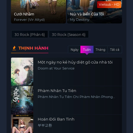
Vietsub - HD
Cưới Nhầm
Núi Và Biển Của Tôi
Forever (Vir Altyd)
My Destiny
30 Rock (Phần 6)
30 Rock (Season 6)
THỊNH HÀNH
Ngày
Tuần
Tháng
Tất cả
Một ngày nọ kẻ hủy diệt gõ cửa nhà tôi
Doom at Your Service
Phàm Nhân Tu Tiên
Phàm Nhân Tu Tiên Chi Phàm Nhân Phong
Khởi Thiên Nam, Fan Ren Xiu Xian Zhuan
Hoán Đổi Bạn Tình
부부교환