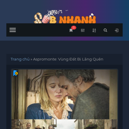
0
Menu
Trang chủ
»
Aspromonte: Vùng Đất Bị Lãng Quên