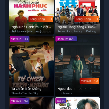
Lồng Tiếng - HD
Lồng Tiếng - HD
Ngôi Nhà Hạnh Phúc Việt
Người Hồng Kông Ở Bắc
Nam
Kinh
Full House (Vietnam)
From Hong Kong to Beijing
Vietsub - HD
Hoàn Tất (6/6)
Vietsub - HD
Tử Chiến Trên Không
Ngoại đạo
Standoff in the Sky
Unchosen
Vietsub - HD
Tập 14