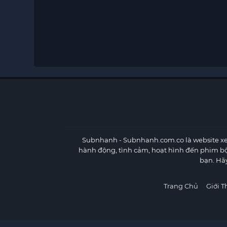
Subnhanh
- Subnhanh.com.co là website xe
hành động, tình cảm, hoạt hình đến phim b
bạn. Hã
Trang Chủ
Giới T