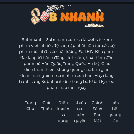
Subnhanh
- Subnhanh.com.co là website xem
phim Vietsub tốc độ cao, cập nhật liên tục các bộ
phim mới nhất với chất lượng Full HD. Kho phim
đa dạng từ hành động, tình cảm, hoạt hình đến
phim bộ Hàn Quốc, Trung Quốc, Âu Mỹ. Giao
diện thân thiện, không quảng cáo làm gián
đoạn trải nghiệm xem phim của bạn. Hãy đồng
hành cùng Subnhanh để không bỏ lỡ bất kỳ siêu
phẩm nào mỗi ngày!
Trang
Giới
Điều
Khiếu
Chính
Liên
Chủ
Thiệu
khoản
nại
Sách
hệ
sử
bản
Bảo
quảng
dụng
quyền
Mật
cáo