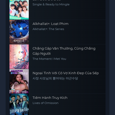
Single & Ready to Mingle
Alkhallat+: Loạt Phim
Alkhallat+: The Series
Chẳng Gặp Vân Thường, Cũng Chẳng
Gặp Người
The Moment I Met You
Ngoại Tình Với Cô Vợ Xinh Đẹp Của Sếp
사장 사모님의 뿜어대는 야근수당
Tiềm Hành Truy Kích
Lives of Omission