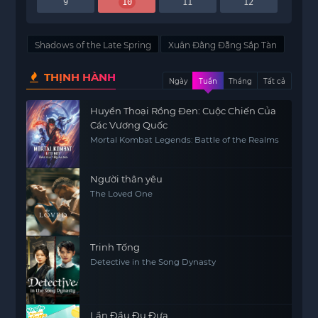
9
10
11
12
Shadows of the Late Spring
Xuân Đằng Đẵng Sắp Tàn
THỊNH HÀNH
Ngày
Tuần
Tháng
Tất cả
Huyền Thoại Rồng Đen: Cuộc Chiến Của
Các Vương Quốc
Mortal Kombat Legends: Battle of the Realms
Người thân yêu
The Loved One
Trinh Tống
Detective in the Song Dynasty
Lần Đầu Đu Đưa