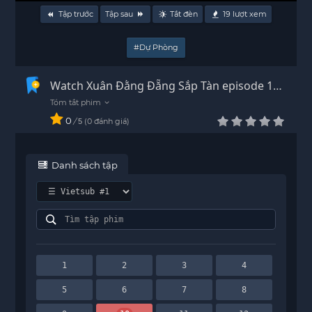
Tập trước
Tập sau
Tắt đèn
19
lượt xem
#Dự Phòng
Watch Xuân Đằng Đẵng Sắp Tàn episode 10
Vietsub - HD
0
/
0
đánh giá
5
Danh sách tập
1
2
3
4
5
6
7
8