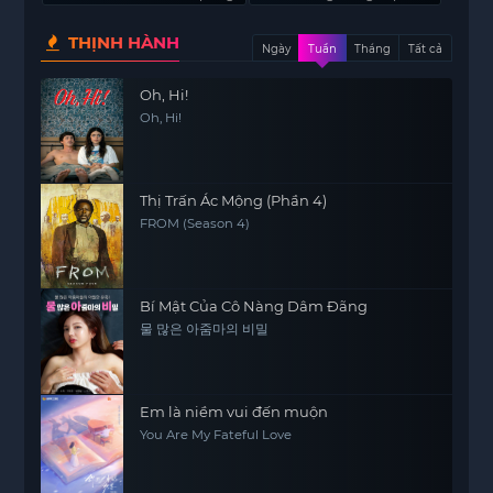
THỊNH HÀNH
Ngày
Tuần
Tháng
Tất cả
Oh, Hi!
Oh, Hi!
Thị Trấn Ác Mộng (Phần 4)
FROM (Season 4)
Bí Mật Của Cô Nàng Dâm Đãng
물 많은 아줌마의 비밀
Em là niềm vui đến muộn
You Are My Fateful Love