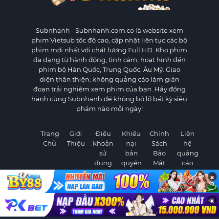
Subnhanh
- Subnhanh.com.co là website xem
phim Vietsub tốc độ cao, cập nhật liên tục các bộ
phim mới nhất với chất lượng Full HD. Kho phim
đa dạng từ hành động, tình cảm, hoạt hình đến
phim bộ Hàn Quốc, Trung Quốc, Âu Mỹ. Giao
diện thân thiện, không quảng cáo làm gián
đoạn trải nghiệm xem phim của bạn. Hãy đồng
hành cùng Subnhanh để không bỏ lỡ bất kỳ siêu
phẩm nào mỗi ngày!
Trang
Giới
Điều
Khiếu
Chính
Liên
Chủ
Thiệu
khoản
nại
Sách
hệ
sử
bản
Bảo
quảng
dụng
quyền
Mật
cáo
×
×
©
2026 Subnhanh.com.co