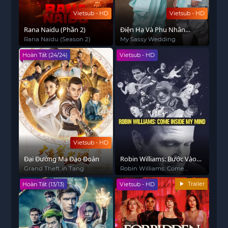
Vietsub - HD
Vietsub - HD
Rana Naidu (Phần 2)
Điện Hạ Và Phu Nhân
Kamduang
Rana Naidu (Season 2)
My Sassy Wedding
Hoàn Tất (24/24)
Vietsub - HD
Vietsub - HD
Đại Đường Ma Đạo Đoàn
Robin Williams: Bước Vào
Tâm Trí Tôi
Grand Theft in Tang
Robin Williams: Come
Inside My Mind
Trailer
Hoàn Tất (13/13)
Vietsub - HD