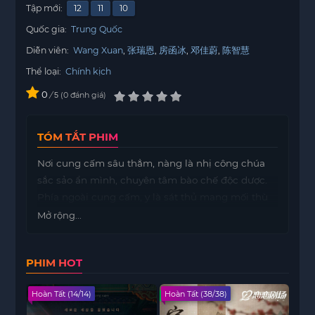
Tập mới:
12
11
10
Quốc gia:
Trung Quốc
Diễn viên:
Wang Xuan
张瑞恩
房函冰
邓佳蔚
陈智慧
Thể loại:
Chính kịch
0
/
0
đánh giá
5
TÓM TẮT PHIM
Nơi cung cấm sâu thẳm, nàng là nhị công chúa
sắc sảo ẩn mình, chuyên tâm bào chế độc dược.
Phía ngoài cung cấm, y là sát thủ mang mối thù
diệt môn, mai danh ẩn tính, chỉ để tìm muội muội
Mở rộng...
và báo thù. Trong một yến tiệc cung đình, người
xưa đeo mặt nạ trở về, nhưng hình xăm sau lưng
PHIM HOT
sớm đã bị xóa sạch. Y là cậu thiếu niên trong rừng
sáu năm trước của nàng chăng? Nàng là người
Hoàn Tất (14/14)
Hoàn Tất (38/38)
Hoàn
muội muội ruột thịt đã thất lạc nhiều năm của y