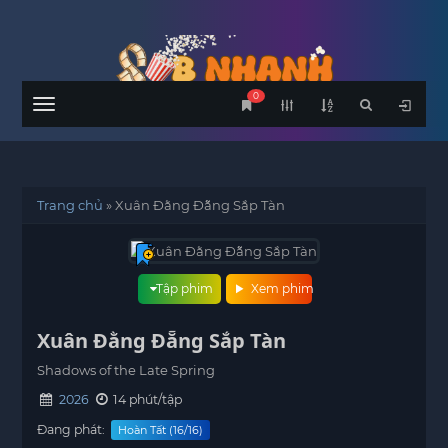
0
Menu
Trang chủ
»
Xuân Đằng Đẵng Sắp Tàn
Tập phim
Xem phim
Xuân Đằng Đẵng Sắp Tàn
Shadows of the Late Spring
2026
14 phút/tập
Đang phát:
Hoàn Tất (16/16)