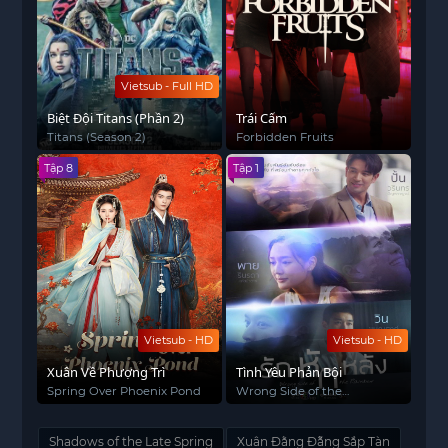
Vietsub - Full HD
Biệt Đội Titans (Phần 2)
Trái Cấm
Titans (Season 2)
Forbidden Fruits
Tập 8
Tập 1
Vietsub - HD
Vietsub - HD
Xuân Về Phượng Trì
Tình Yêu Phản Bội
Spring Over Phoenix Pond
Wrong Side of the
Rainbow
Shadows of the Late Spring
Xuân Đằng Đẵng Sắp Tàn