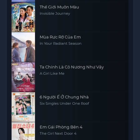
Thế Giới Muôn Màu
Invisible Journey
Mùa Rực Rỡ Của Em
In Your Radiant Season
Ta Chính Là Cô Nương Như Vậy
A Girl Like Me
6 Người Ế Ở Chung Nhà
Six Singles Under One Roof
Em Gái Phòng Bên 4
The Girl Next Door 4