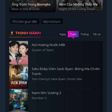
Ông Trùm Trong Boongke
Đêm Của Những Thây Ma
Boss in the Bunker
Night of the Living Dead
Thị trấn giun đất
Wormtown
THỊNH HÀNH
Ngày
Tuần
Tháng
Tất cả
Nữ Hoàng Nước Mắt
Queen of Tears
Siêu Điệp Viên Jack Ryan: Bóng Ma Chiến
Tranh
Tom Clancy's Jack Ryan: Ghost War
Nam Nhi Vương 2
Number 2