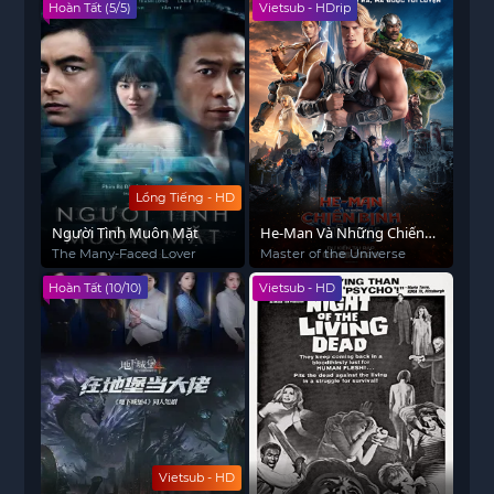
Hoàn Tất (5/5)
Vietsub - HDrip
Lồng Tiếng - HD
Người Tình Muôn Mặt
He-Man Và Những Chiến
Binh Vũ Trụ
The Many-Faced Lover
Master of the Universe
Hoàn Tất (10/10)
Vietsub - HD
Vietsub - HD