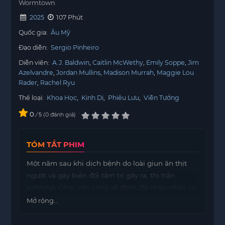
Wormtown
2025
107 Phút
Quốc gia:
Âu Mỹ
Đạo diễn:
Sergio Pinheiro
Diễn viên:
A.J. Baldwin
Caitlin McWethy
Emily Soppe
Jim
Azelvandre
Jordan Mullins
Madison Murrah
Maggie Lou
Rader
Rachel Ryu
Thể loại:
Khoa Học
,
Kinh Dị
,
Phiêu Lưu
,
Viễn Tưởng
0
/
0
đánh giá
5
TÓM TẮT PHIM
Một năm sau khi dịch bệnh do loài giun ăn thịt
người và gây biến đổi tâm trí gây ra, thị trấn
Ashland, Ohio, vốn sống về đêm, đã chấp nhận sự
thống trị của ký sinh trùng. Dưới sự lãnh đạo của
Mở rộng...
Thị trưởng Joshua, một người cuồng tín, những
người chăn nuôi gia súc truyền bá giáo lý của họ