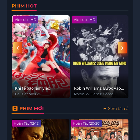
PHIM HOT
—bằng thuyết phục hoặc bằng vũ lực. Ba người
phụ nữ không bị nhiễm bệnh bám trụ để sống sót
Vietsub - HD
Vietsub - HD
Viet
bằng cách nhặt nhạnh thức ăn, giữ vệ sinh cực kỳ
tốt và trốn tránh. Nhưng cuối cùng, tất cả đều gục
ngã, dẫn đến sự phản bội, phạm thượng và những
cảnh tượng kinh hoàng về xác thịt.
:
Khi tế bào làm việc
Robin Williams: Bước Vào
Lớp
ương
Tâm Trí Tôi
:
Cells at Work!
Robin Williams: Come
노브
Inside My Mind
PHIM MỚI
Xem tất cả
Hoàn Tất (12/12)
Hoàn Tất (20/20)