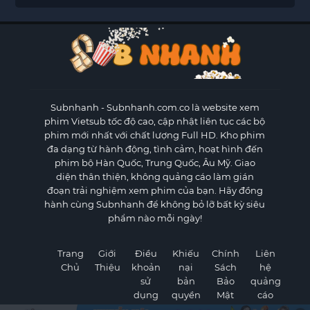
Subnhanh
- Subnhanh.com.co là website xem
phim Vietsub tốc độ cao, cập nhật liên tục các bộ
phim mới nhất với chất lượng Full HD. Kho phim
đa dạng từ hành động, tình cảm, hoạt hình đến
phim bộ Hàn Quốc, Trung Quốc, Âu Mỹ. Giao
diện thân thiện, không quảng cáo làm gián
đoạn trải nghiệm xem phim của bạn. Hãy đồng
hành cùng Subnhanh để không bỏ lỡ bất kỳ siêu
phẩm nào mỗi ngày!
Trang
Giới
Điều
Khiếu
Chính
Liên
Chủ
Thiệu
khoản
nại
Sách
hệ
sử
bản
Bảo
quảng
dụng
quyền
Mật
cáo