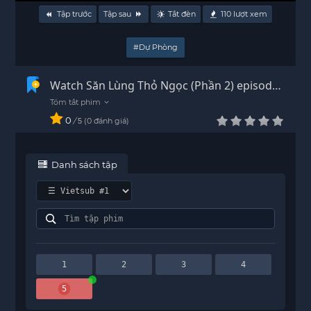
Tập trước
Tập sau
Tắt đèn
110
lượt xem
#Dự Phòng
Watch Săn Lùng Thỏ Ngọc (Phần 2) episode
5 Vietsub - HD
0
/
0
đánh giá
5
Danh sách tập
1
2
3
4
5