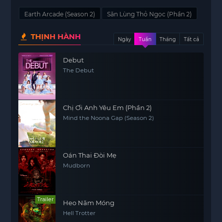
Earth Arcade (Season 2)
Săn Lùng Thỏ Ngọc (Phần 2)
THỊNH HÀNH
Ngày
Tuần
Tháng
Tất cả
Debut
The Debut
Chị Ơi Anh Yêu Em (Phần 2)
Mind the Noona Gap (Season 2)
Oán Thai Đòi Mẹ
Mudborn
Trailer
Heo Năm Móng
Hell Trotter