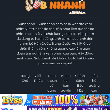
Subnhanh
- Subnhanh.com.co là website xem
phim Vietsub tốc độ cao, cập nhật liên tục các bộ
phim mới nhất với chất lượng Full HD. Kho phim
đa dạng từ hành động, tình cảm, hoạt hình đến
phim bộ Hàn Quốc, Trung Quốc, Âu Mỹ. Giao
diện thân thiện, không quảng cáo làm gián
đoạn trải nghiệm xem phim của bạn. Hãy đồng
hành cùng Subnhanh để không bỏ lỡ bất kỳ siêu
phẩm nào mỗi ngày!
Trang
Giới
Điều
Khiếu
Chính
Liên
Chủ
Thiệu
khoản
nại
Sách
hệ
sử
bản
Bảo
quảng
dụng
quyền
Mật
cáo
×
×