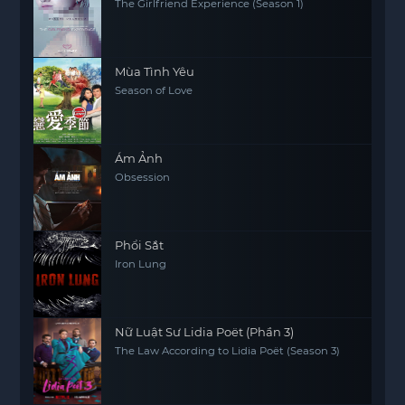
The Girlfriend Experience (Season 1)
Mùa Tình Yêu
Season of Love
Ám Ảnh
Obsession
Phổi Sắt
Iron Lung
Nữ Luật Sư Lidia Poët (Phần 3)
The Law According to Lidia Poët (Season 3)