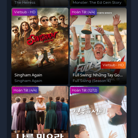
Ed Gein
The Heiress
Monster: The Ed Gein Story
Vietsub - HD
Hoàn Tất (4/4)
Vietsub - HD
Singham Again
Full Swing: Những Tay Golf
Chuyên Nghiệp (Phần 4)
Singham Again
Full Swing (Season 4)
Hoàn Tất (4/4)
Hoàn Tất (12/12)