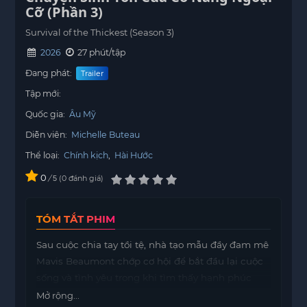
Cỡ (Phần 3)
Survival of the Thickest (Season 3)
2026
27 phút/tập
Đang phát:
Trailer
Tập mới:
Quốc gia:
Âu Mỹ
Diễn viên:
Michelle Buteau
Thể loại:
Chính kịch
,
Hài Hước
0
/
0
đánh giá
5
TÓM TẮT PHIM
Sau cuộc chia tay tồi tệ, nhà tạo mẫu đầy đam mê
Mavis Beaumont chớp cơ hội để bắt đầu lại cuộc
sống và tình yêu trong khi tìm thấy hạnh phúc
theo cách riêng.
Mở rộng...