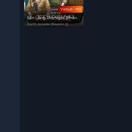
Vietsub - HD
Săn Lùng Thỏ Ngọc (Phần
2)
Earth Arcade (Season 2)