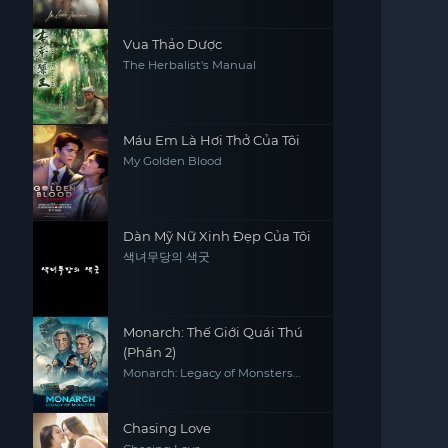
Vua Thảo Dược
The Herbalist's Manual
Máu Em Là Hơi Thở Của Tôi
My Golden Blood
Dàn Mỹ Nữ Xinh Đẹp Của Tôi
색녀무당의 색굿
Monarch: Thế Giới Quái Thú
(Phần 2)
Monarch: Legacy of Monsters
(Season 2)
Chasing Love