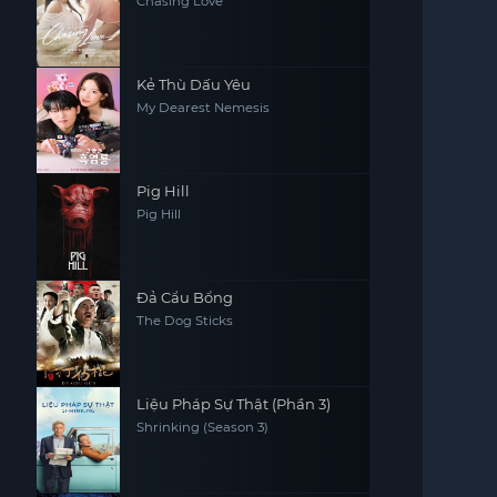
Chasing Love
Kẻ Thù Dấu Yêu
My Dearest Nemesis
Pig Hill
Pig Hill
Đả Cẩu Bổng
The Dog Sticks
Liệu Pháp Sự Thật (Phần 3)
Shrinking (Season 3)