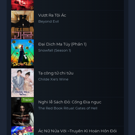
Vượt Ra Tội Ác
Beyond Evil
Đại Dịch Ma Túy (Phần 1)
Snowfall (Season 1)
Tạ công tử chi tửu
Childe Xie's Wine
Trailer
Nghi lễ Sách Đỏ: Cổng Địa ngục
The Red Book Ritual: Gates of Hell
Ác Nữ Nửa Vời ~Truyền Kì Hoán Hồn Đổi