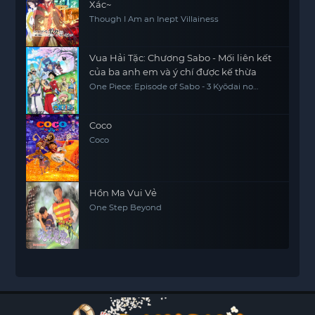
Xác~
Though I Am an Inept Villainess
Vua Hải Tặc: Chương Sabo - Mối liên kết
của ba anh em và ý chí được kế thừa
One Piece: Episode of Sabo - 3 Kyōdai no
Kizuna Kiseki no Saikai to Uketsugareru Ishi,
One Piece Sapo Special Chapter Three
Brothers' Bonds, Miracle Reunion and
Inherited Will
Coco
Coco
Hồn Ma Vui Vẻ
One Step Beyond