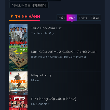
게이오빠 흥분 시켜드릴게
THỊNH HÀNH
Ngày
Tuần
Tháng
Tất cả
Thức Tỉnh Phải Lúc
The Price to Pay
Trailer
Làm Giàu Với Ma 2: Cuộc Chiến Hột Xoàn
Betting with Ghost 2: The Gem Hunter
Nhịp nhàng
Move
ER: Phòng Cấp Cứu (Phần 3)
ER (Season 3)