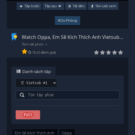
Tập trước
Tập sau
Tắt đèn
154
lượt xem
#Dự Phòng
Watch Oppa, Em Sẽ Kích Thích Anh Vietsub -
HD
0
/
0
đánh giá
5
Danh sách tập
Full
Em Sẽ Kích Thích Anh
Oppa