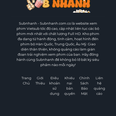
Subnhanh
- Subnhanh.com.co là website xem
phim Vietsub tốc độ cao, cập nhật liên tục các bộ
phim mới nhất với chất lượng Full HD. Kho phim
đa dạng từ hành động, tình cảm, hoạt hình đến
phim bộ Hàn Quốc, Trung Quốc, Âu Mỹ. Giao
diện thân thiện, không quảng cáo làm gián
đoạn trải nghiệm xem phim của bạn. Hãy đồng
hành cùng Subnhanh để không bỏ lỡ bất kỳ siêu
phẩm nào mỗi ngày!
Trang
Giới
Điều
Khiếu
Chính
Liên
Chủ
Thiệu
khoản
nại
Sách
hệ
sử
bản
Bảo
quảng
dụng
quyền
Mật
cáo