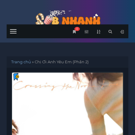
0
Menu
Trang chủ
»
Chị Ơi Anh Yêu Em (Phần 2)