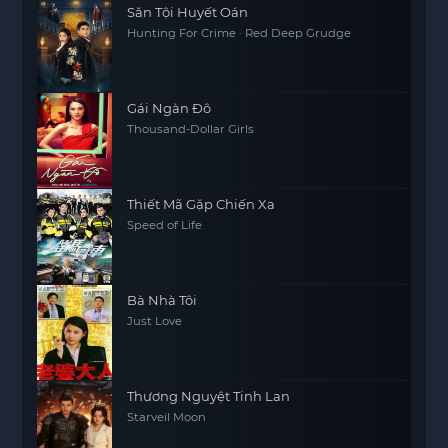
Săn Tội Huyết Oán
Hunting For Crime · Red Deep Grudge
Gái Ngàn Đô
Thousand-Dollar Girls
Thiết Mã Gặp Chiến Xa
Speed of Life
Bà Nhà Tôi
Just Love
Thương Nguyệt Tinh Lan
Starveil Moon