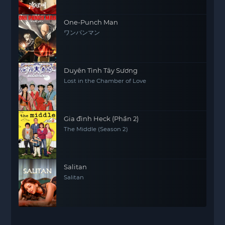
One-Punch Man
ワンパンマン
Duyên Tình Tây Sương
Lost in the Chamber of Love
Gia đình Heck (Phần 2)
The Middle (Season 2)
Salitan
Salitan