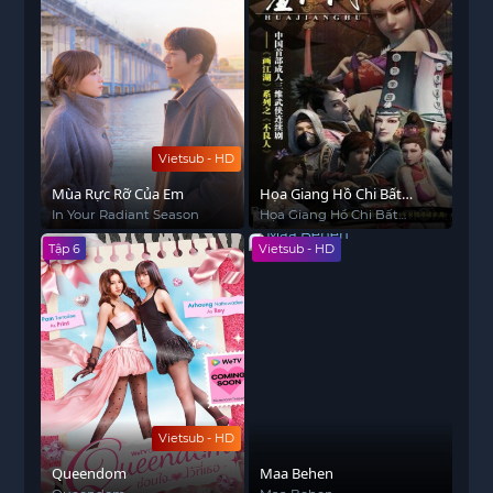
Vietsub - HD
Mùa Rực Rỡ Của Em
Họa Giang Hồ Chi Bất
Lương Nhân (Phần 1)
In Your Radiant Season
Họa Giang Hồ Chi Bất
Lương Nhân (Phần 1)
Tập 6
Vietsub - HD
Vietsub - HD
Queendom
Maa Behen