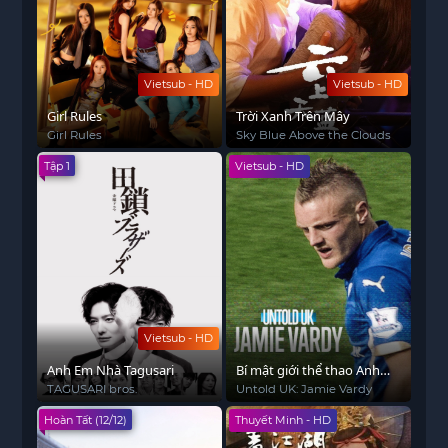
Vietsub - HD
Vietsub - HD
Girl Rules
Trời Xanh Trên Mây
Girl Rules
Sky Blue Above the Clouds
Tập 1
Vietsub - HD
Vietsub - HD
Anh Em Nhà Tagusari
Bí mật giới thể thao Anh
quốc: Jamie Vardy
TAGUSARI bros.
Untold UK: Jamie Vardy
Hoàn Tất (12/12)
Thuyết Minh - HD