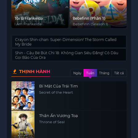
Tôi là Frankelda
Bebefinn (Phần 1)
I Am Frankelda
Bebefinn (Season 1)
Crayon Shin-chan: Super-Dimension! The Storm Called
My Bride
Shin - Cậu Bé Bút Chì 18: Không Gian Siêu Đẳng! Cô Dâu
Gọi Bão Của Ora
THỊNH HÀNH
Ngày
Tuần
Tháng
Tất cả
Bí Mật Của Trái Tim
Secret of the Heart
Thần Ấn Vương Toạ
Throne of Seal