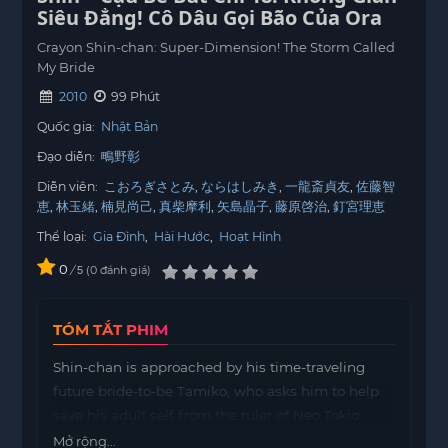
Siêu Đẳng! Cô Dâu Gọi Bão Của Ora
Crayon Shin-chan: Super-Dimension! The Storm Called
My Bride
2010
99 Phút
Quốc gia:
Nhật Bản
Đạo diễn:
鴫野彰
Diễn viên:
こおろぎさとみ
ならはしみき
一龍斎貞友
佐藤智
恵
林玉緒
楠見尚己
真柴摩利
矢島晶子
藤原啓治
釘宮理恵
Thể loại:
Gia Đình
,
Hài Hước
,
Hoạt Hình
0
/
0
đánh giá
5
TÓM TẮT PHIM
Shin-chan is approached by his time-traveling
future bride-to-be Tamiko, who asks him to help
save his adult self from the ruler of Neo Tokio.
Mở rộng...