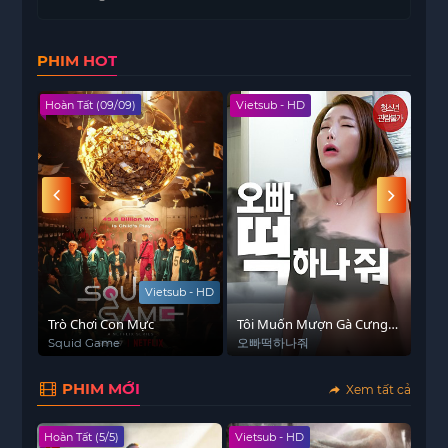
PHIM HOT
Hoàn Tất (09/09)
Vietsub - HD
Viet
Vietsub - HD
Trò Chơi Con Mực
Tôi Muốn Mượn Gà Cưng
Fat
Của Bạn
Feel
Squid Game
오빠떡하나줘
Fat
Feel
PHIM MỚI
Xem tất cả
Hoàn Tất (5/5)
Vietsub - HD