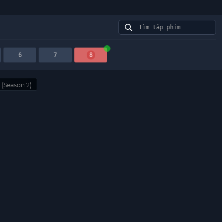
6
7
8
 (Season 2)