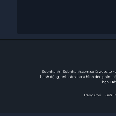
Subnhanh
- Subnhanh.com.co là website xe
hành động, tình cảm, hoạt hình đến phim b
bạn. Hã
Trang Chủ
Giới T