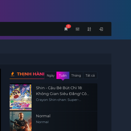
0
THỊNH HÀNH
Ngày
Tuần
Tháng
Tất cả
Shin - Cậu Bé Bút Chì 18:
Không Gian Siêu Đẳng! Cô
Dâu Gọi Bão Của Ora
Crayon Shin-chan: Super-
Dimension! The Storm Called My
Bride
Normal
Normal