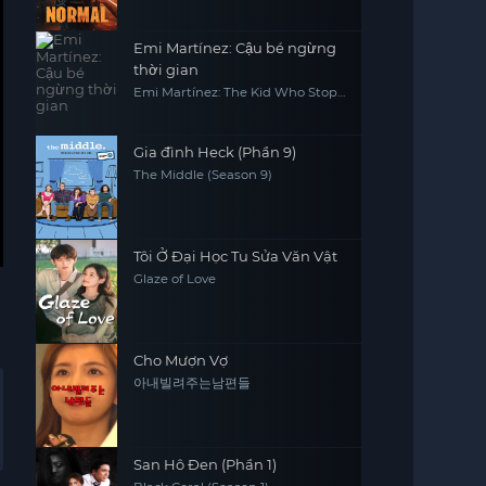
Emi Martínez: Cậu bé ngừng
thời gian
Emi Martínez: The Kid Who Stops
Time
Gia đình Heck (Phần 9)
The Middle (Season 9)
Tôi Ở Đại Học Tu Sửa Văn Vật
Glaze of Love
Cho Mượn Vợ
아내빌려주는남편들
San Hô Đen (Phần 1)