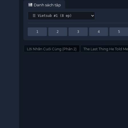
Danh sách tập
1
2
3
4
5
Lời Nhắn Cuối Cùng (Phần 2)
The Last Thing He Told Me