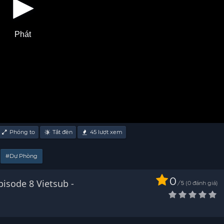
Phát
Phóng to
Tắt đèn
45
lượt xem
#Dự Phòng
0
isode 8 Vietsub -
/
0
đánh giá
5