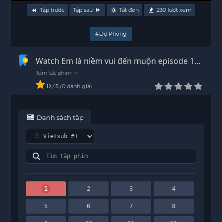
Tập trước
Tập sau
Tắt đèn
230
lượt xem
#Dự Phòng
Watch Em là niềm vui đến muộn episode 1
Vietsub - HD
0
/
0
đánh giá
5
Danh sách tập
1
2
3
4
5
6
7
8