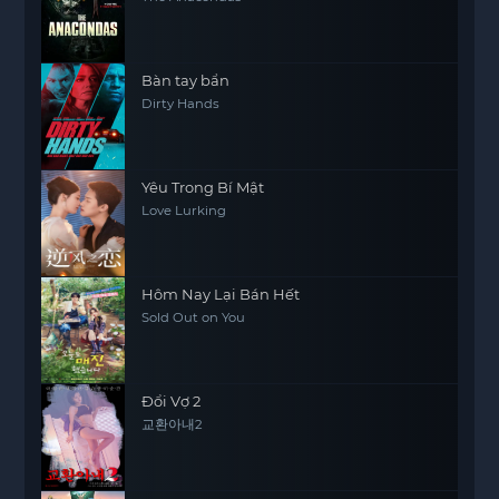
Bàn tay bẩn
Dirty Hands
Yêu Trong Bí Mật
Love Lurking
Hôm Nay Lại Bán Hết
Sold Out on You
Đổi Vợ 2
교환아내2