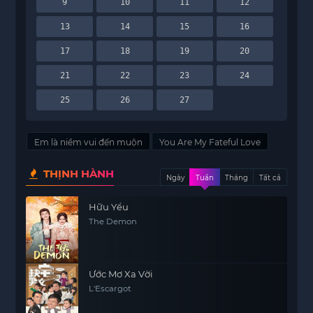
9
10
11
12
13
14
15
16
17
18
19
20
21
22
23
24
25
26
27
Em là niềm vui đến muộn
You Are My Fateful Love
THỊNH HÀNH
Ngày
Tuần
Tháng
Tất cả
Hữu Yểu
The Demon
Ước Mơ Xa Vời
L'Escargot