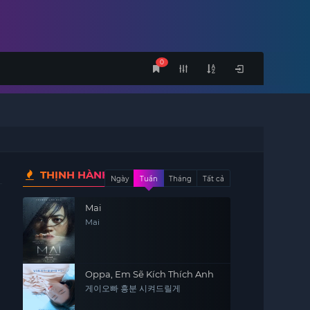
0
THỊNH HÀNH
Ngày
Tuần
Tháng
Tất cả
Mai
Mai
Oppa, Em Sẽ Kích Thích Anh
게이오빠 흥분 시켜드릴게