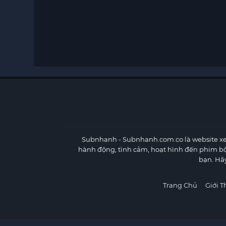
Subnhanh
- Subnhanh.com.co là website xe
hành động, tình cảm, hoạt hình đến phim b
bạn. Hã
Trang Chủ
Giới T