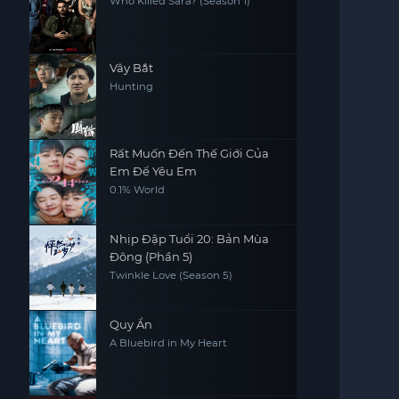
Who Killed Sara? (Season 1)
Vây Bắt
Hunting
Rất Muốn Đến Thế Giới Của
Em Để Yêu Em
0.1% World
Nhịp Đập Tuổi 20: Bản Mùa
Đông (Phần 5)
Twinkle Love (Season 5)
Quy Ẩn
A Bluebird in My Heart