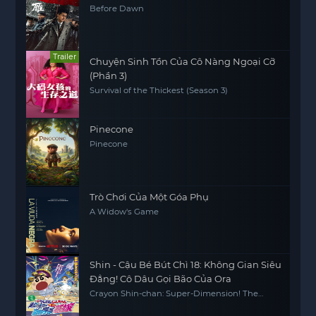
Before Dawn
Trailer
Chuyện Sinh Tồn Của Cô Nàng Ngoại Cỡ
(Phần 3)
Survival of the Thickest (Season 3)
Pinecone
Pinecone
Trò Chơi Của Một Góa Phụ
A Widow's Game
Shin - Cậu Bé Bút Chì 18: Không Gian Siêu
Đẳng! Cô Dâu Gọi Bão Của Ora
Crayon Shin-chan: Super-Dimension! The
Storm Called My Bride