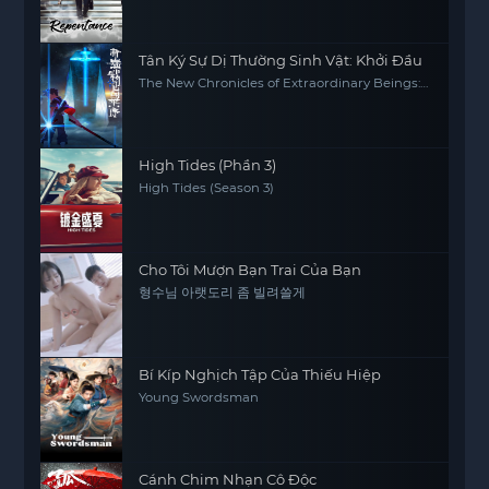
Tân Ký Sự Dị Thường Sinh Vật: Khởi Đầu
The New Chronicles of Extraordinary Beings:
Preface
High Tides (Phần 3)
High Tides (Season 3)
Cho Tôi Mượn Bạn Trai Của Bạn
형수님 아랫도리 좀 빌려쓸게
Bí Kíp Nghịch Tập Của Thiếu Hiệp
Young Swordsman
Cánh Chim Nhạn Cô Độc