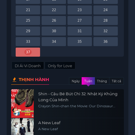
21
22
23
24
25
26
27
28
29
30
31
32
33
34
35
36
37
Dĩ Ái Vi Doanh
Only for Love
THỊNH HÀNH
Ngày
Tuần
Tháng
Tất cả
Shin - Cậu Bé Bút Chì 32: Nhật Ký Khủng
Long Của Mình
Crayon Shin-chan the Movie: Our Dinosaur
Diary
A New Leaf
A New Leaf