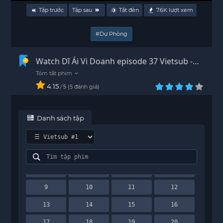
Tập trước
Tập sau
Tắt đèn
7.6K
lượt xem
#Dự Phòng
Watch Dĩ Ái Vi Doanh episode 37 Vietsub -
HD
4.15
/
5
đánh giá
5
Danh sách tập
1
2
3
4
5
6
7
8
9
10
11
12
13
14
15
16
17
18
19
20