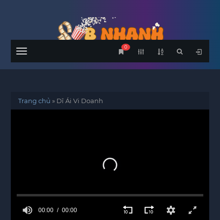
0
Menu
Trang chủ
»
Dĩ Ái Vi Doanh
00:00
00:00