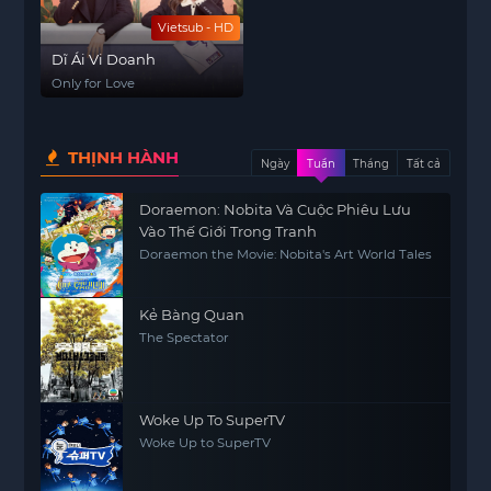
Vietsub - HD
Dĩ Ái Vi Doanh
Only for Love
THỊNH HÀNH
Ngày
Tuần
Tháng
Tất cả
Doraemon: Nobita Và Cuộc Phiêu Lưu
Vào Thế Giới Trong Tranh
Doraemon the Movie: Nobita's Art World Tales
Kẻ Bàng Quan
The Spectator
Woke Up To SuperTV
Woke Up to SuperTV