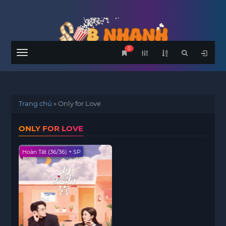
0
Menu
Trang chủ
»
Only for Love
ONLY FOR LOVE
Hoàn Tất (36/36) + SP