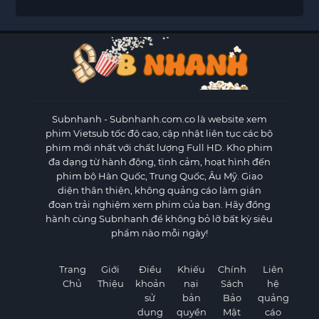
Subnhanh
- Subnhanh.com.co là website xem
phim Vietsub tốc độ cao, cập nhật liên tục các bộ
phim mới nhất với chất lượng Full HD. Kho phim
đa dạng từ hành động, tình cảm, hoạt hình đến
phim bộ Hàn Quốc, Trung Quốc, Âu Mỹ. Giao
diện thân thiện, không quảng cáo làm gián
đoạn trải nghiệm xem phim của bạn. Hãy đồng
hành cùng Subnhanh để không bỏ lỡ bất kỳ siêu
phẩm nào mỗi ngày!
Trang
Giới
Điều
Khiếu
Chính
Liên
Chủ
Thiệu
khoản
nại
Sách
hệ
sử
bản
Bảo
quảng
dụng
quyền
Mật
cáo