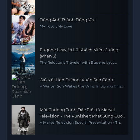
Tiếng Anh Thành Tiếng Yêu
My Tutor, My Love
Eugene Levy, Vị Lữ Khách Miễn Cưỡng
(Phần 3)
The Reluctant Traveler with Eugene Levy
(Season 3)
Gió Nổi Hàn Dương, Xuân Sơn Cảnh
A Winter Sun Wakes the Wind in Spring Hills'
Dream
Một Chương Trình Đặc Biệt từ Marvel
Television - The Punisher: Phát Súng Cuối
Cùng
A Marvel Television Special Presentation - The
Punisher: One Last Kill