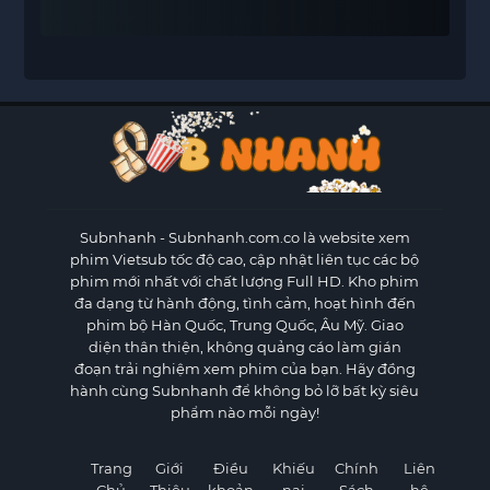
Subnhanh
- Subnhanh.com.co là website xem
phim Vietsub tốc độ cao, cập nhật liên tục các bộ
phim mới nhất với chất lượng Full HD. Kho phim
đa dạng từ hành động, tình cảm, hoạt hình đến
phim bộ Hàn Quốc, Trung Quốc, Âu Mỹ. Giao
diện thân thiện, không quảng cáo làm gián
đoạn trải nghiệm xem phim của bạn. Hãy đồng
hành cùng Subnhanh để không bỏ lỡ bất kỳ siêu
phẩm nào mỗi ngày!
Trang
Giới
Điều
Khiếu
Chính
Liên
Chủ
Thiệu
khoản
nại
Sách
hệ