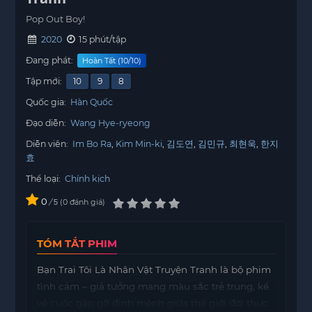
Pop Out Boy!
2020
15 phút/tập
Đang phát:
Hoàn Tất (10/10)
Tập mới:
10
9
8
Quốc gia:
Hàn Quốc
Đạo diễn:
Wang Hye-ryeong
Diễn viên:
Im Bo Ra
Kim Min-ki
김도연
김민규
최현욱
한지
효
Thể loại:
Chính kịch
0
/
0
đánh giá
5
TÓM TẮT PHIM
Bạn Trai Tôi Là Nhân Vật Truyện Tranh là bộ phim
tình cảm – giả tưởng mang màu sắc trẻ trung, kể
về cuộc gặp gỡ định mệnh giữa thế giới đời thực