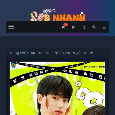
0
Menu
Trang chủ
»
Bạn Trai Tôi Là Nhân Vật Truyện Tranh