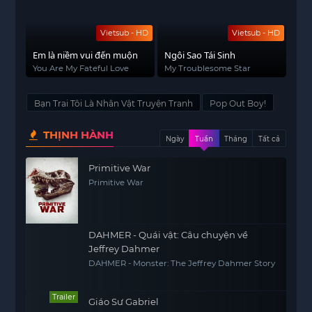
Vietsub - HD
Vietsub - HD
Em là niềm vui đến muộn
Ngôi Sao Tái Sinh
You Are My Fateful Love
My Troublesome Star
Bạn Trai Tôi Là Nhân Vật Truyện Tranh
Pop Out Boy!
THỊNH HÀNH
Ngày
Tuần
Tháng
Tất cả
Primitive War
Primitive War
DAHMER - Quái vật: Câu chuyện về
Jeffrey Dahmer
DAHMER - Monster: The Jeffrey Dahmer Story
Trailer
Giáo Sư Gabriel