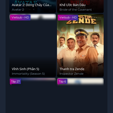
Avatar 2: Dòng Chảy Của
Khế Ước Bán Dâu
Nước
Avatar 2
Bride of the Covenant
Vietsub - HD
Vietsub - HD
Vĩnh Sinh (Phần 5)
Thanh tra Zende
Immortality (Season 5)
Inspector Zende
Tập 27
Tập 6