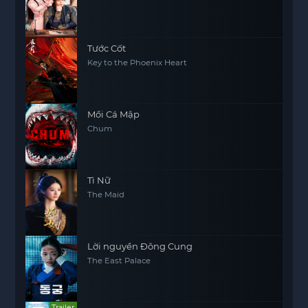
Tước Cốt
Key to the Phoenix Heart
Mồi Cá Mập
Chum
Tì Nữ
The Maid
Lời nguyền Đông Cung
The East Palace
Trailer