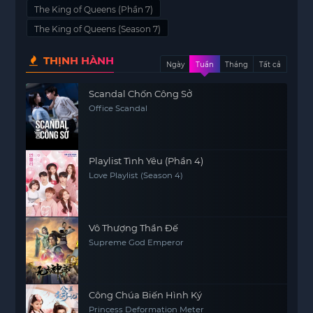
The King of Queens (Phần 7)
The King of Queens (Season 7)
THỊNH HÀNH
Ngày
Tuần
Tháng
Tất cả
Scandal Chốn Công Sở
Office Scandal
Playlist Tình Yêu (Phần 4)
Love Playlist (Season 4)
Vô Thượng Thần Đế
Supreme God Emperor
Công Chúa Biến Hình Ký
Princess Deformation Meter