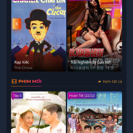
Rạp Xiếc
Trải Nghiệm BJ Của VIP
Cô 
Bỏ
The Circus
BJ여동생의 VIP 팬방 : 내 동생
복부
이 벗방에 초대 됐다
PHIM MỚI
Xem tất cả
Tập 5
Hoàn Tất (22/22)