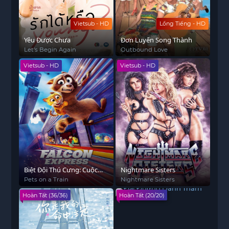
Vietsub - HD
Lồng Tiếng - HD
Yêu Được Chưa
Đơn Luyến Song Thành
Let's Begin Again
Outbound Love
Vietsub - HD
Vietsub - HD
Biệt Đội Thú Cưng: Cuộc
Nightmare Sisters
Chiến Trên Đường Ray
Pets on a Train
Nightmare Sisters
Hoàn Tất (36/36)
Hoàn Tất (20/20)