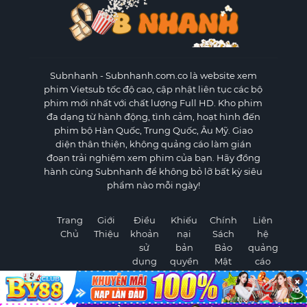
Subnhanh
- Subnhanh.com.co là website xem
phim Vietsub tốc độ cao, cập nhật liên tục các bộ
phim mới nhất với chất lượng Full HD. Kho phim
đa dạng từ hành động, tình cảm, hoạt hình đến
phim bộ Hàn Quốc, Trung Quốc, Âu Mỹ. Giao
diện thân thiện, không quảng cáo làm gián
đoạn trải nghiệm xem phim của bạn. Hãy đồng
hành cùng Subnhanh để không bỏ lỡ bất kỳ siêu
phẩm nào mỗi ngày!
Trang
Giới
Điều
Khiếu
Chính
Liên
Chủ
Thiệu
khoản
nại
Sách
hệ
sử
bản
Bảo
quảng
dụng
quyền
Mật
cáo
×