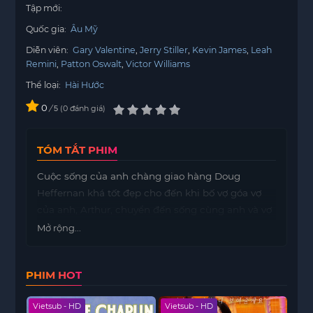
Tập mới:
Quốc gia:
Âu Mỹ
Diễn viên:
Gary Valentine
Jerry Stiller
Kevin James
Leah
Remini
Patton Oswalt
Victor Williams
Thể loại:
Hài Hước
0
/
0
đánh giá
5
TÓM TẮT PHIM
Cuộc sống của anh chàng giao hàng Doug
Heffernan khá tốt đẹp cho đến khi bố vợ góa vợ
của anh, Arthur, chuyển đến sống cùng anh và vợ
Carrie. Doug không còn là ông chủ của “lãnh địa”
Mở rộng...
nữa, và thay vì có một chiếc tivi màn hình lớn
trong tầng hầm mới được sửa sang lại, giờ đây
PHIM HOT
anh phải sống chung với một ông già lập dị.
ailer
Vietsub - HD
Vietsub - HD
Viet