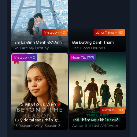
Vietsub - HD
Lồng Tiếng - HD
Em Là Định Mệnh Đời Anh
Đại Đường Danh Thám
You Are My Destiny
The Blood Hounds
Vietsub - HD
Hoàn Tất (7/7)
Vietsub - HD
13 lý do tại sao (Phần 3):
Thế Thần: Ngự khí sư cuối
Chuyện bên lề
cùng (Phần 2)
13 Reasons Why (Season 3):
Avatar the Last Airbender
Beyond the Reasons
(Season 2)