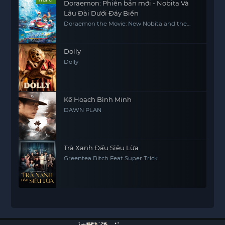
Doraemon: Phiên bản mới - Nobita Và
Lâu Đài Dưới Đáy Biển
Doraemon the Movie: New Nobita and the
Castle of the Undersea Devil
Dolly
Dolly
Kế Hoạch Bình Minh
DAWN PLAN
Trà Xanh Đấu Siêu Lừa
Greentea Bitch Feat Super Trick