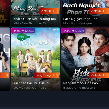
Vietsub - HD
Vietsub - HD
Khách Quan Mời Thượng Tọa
Bạch Nguyệt Phạn Tinh
Misty Rain Jiangnan Drunk
Moonlight Mystique
Shaoxing
Hoàn Tất (25/25)
Hoàn Tất (24/24)
b - HD
Lồng Tiếng - HD
Vietsub - HD
Xin Chào Đại Phu Của Tôi
Nâng Kiếm Soi Hoa Đào
Let Me Take Your Pulse
Blades Amid Blossoms