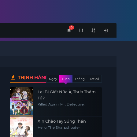
0
THỊNH HÀNH
Ngày
Tuần
Tháng
Tất cả
Lại Bị Giết Nữa À, Thưa Thám
Tử?
Killed Again, Mr. Detective.
Xin Chào Tay Súng Thần
Hello, The Sharpshooter