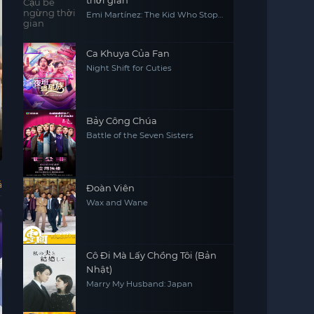
thời gian
Emi Martínez: The Kid Who Stops
Time
Ca Khuya Của Fan
Night Shift for Cuties
Vietsub - HD
Vietsub - HD
Bảy Công Chúa
Battle of the Seven Sisters
Pachinko
Sweet Tooth: Cậu
Justice League
Lã
bé gạc nai
Dark: Apokolips
Pachinko
Sweet Tooth
Justice League
Old
Dark: Apokolips
War
War
ả
Đoàn Viên
Wax and Wane
Cô Đi Mà Lấy Chồng Tôi (Bản
Nhật)
Marry My Husband: Japan