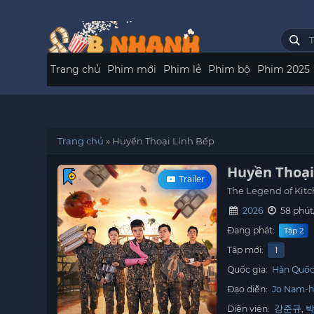
Trang chủ
Phim mới
Phim lẻ
Phim bộ
Phim 2025
Trang chủ
»
Huyền Thoại Lính Bếp
Huyền Thoại
Trailer
The Legend of Kitc
2026
58 phút
Đang phát:
Tập 2
Tập mới:
1
Quốc gia:
Hàn Quố
Đạo diễn:
Jo Nam-
Diễn viên:
강준규