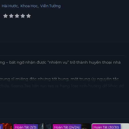
,
Hài Hước
,
Khoa Học
,
Viễn Tưởng
ng – bất ngờ nhận được “nhiệm vụ” trở thành huyền thoại nhà
trung sĩ miệng độc nhưng tốt bụng, một trung úy nguyên tắc
hữa, Seong Jae liên tục tạo ra hàng loạt tình huống dở khóc dở
, anh dần biến căn bếp doanh trại thành nơi gắn kết tình
à đầy cảm xúc.
)
Hoàn Tất (3/3)
Hoàn Tất (24/24)
Hoàn Tất (30/30)