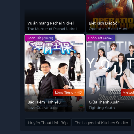
Vụ án mạng Rachel Nickell
Biệt Kích Diệt Sói
The Murder of Rachel Nickell
Operation Blood Hunt
Hoàn Tất (20/20)
Hoàn Tất (47/47)
Lồng Tiếng - HD
Vietsu
Bảo Hiểm Tình Yêu
Giữa Thanh Xuân
Love Guaranteed
Fighting Youth
Huyền Thoại Lính Bếp
The Legend of Kitchen Soldier