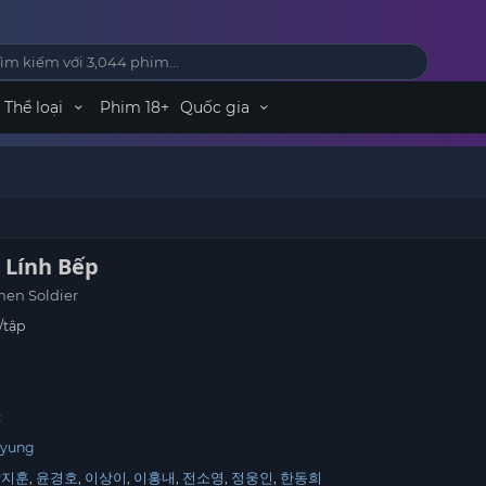
Thể loại
Phim 18+
Quốc gia
 Lính Bếp
hen Soldier
/tập
c
hyung
박지훈
윤경호
이상이
이홍내
전소영
정웅인
한동희