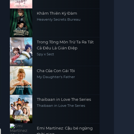
Khâm Thiên Kỳ Đàm
Heavenly Secrets Bureau
Trong Tông Môn Trừ Ta Ra Tất
Cả Đều Là Gián Điệp
Spy x Sect
Cha Của Con Gái Tôi
My Daughter's Father
Thaibaan in Love The Series
Thaibaan in Love The Series
Emi Martínez: Cậu bé ngừng
Tập 8
Hoàn Tất (8/8)
Vietsub - HD
Hoàn