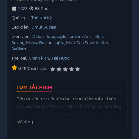
2023
88 Phút
Quốc gia:
Thổ Nhĩ Kỳ
Đạo diễn:
Umut Subaşı
Diễn viên:
Didem Topçuoğlu
İbrahim Arıcı
Melis
Sevinç
Melisa Bostancıoğlu
Mert Can Sevimli
Murat
Sağlam
Thể loại:
Chính kịch
,
Hài Hước
0
/
0
đánh giá
5
TÓM TẮT PHIM
Bốn người trẻ tuổi tầm hai mươi ở Istanbul hiện
đại: Zeynep là một sinh viên cảm thấy căng thẳng
vì theo dõi tin tức hàng ngày. Bạn cùng phòng
của cô, Ayşe, cố gắng trốn ra nước ngoài vì cô
Mở rộng...
không thấy tương lai cho mình ở Thổ Nhĩ Kỳ.
Mehmet là một kỹ sư đã kết hôn nhưng không