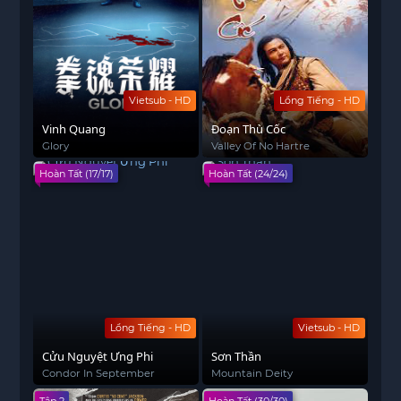
Vietsub - HD
Lồng Tiếng - HD
Vinh Quang
Đoạn Thù Cốc
Glory
Valley Of No Hartre
Hoàn Tất (17/17)
Hoàn Tất (24/24)
Lồng Tiếng - HD
Vietsub - HD
Cửu Nguyệt Ưng Phi
Sơn Thần
Condor In September
Mountain Deity