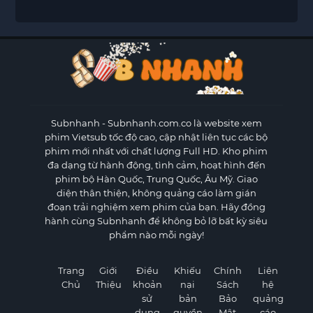
Subnhanh
- Subnhanh.com.co là website xem
phim Vietsub tốc độ cao, cập nhật liên tục các bộ
phim mới nhất với chất lượng Full HD. Kho phim
đa dạng từ hành động, tình cảm, hoạt hình đến
phim bộ Hàn Quốc, Trung Quốc, Âu Mỹ. Giao
diện thân thiện, không quảng cáo làm gián
đoạn trải nghiệm xem phim của bạn. Hãy đồng
hành cùng Subnhanh để không bỏ lỡ bất kỳ siêu
phẩm nào mỗi ngày!
Trang
Giới
Điều
Khiếu
Chính
Liên
Chủ
Thiệu
khoản
nại
Sách
hệ
sử
bản
Bảo
quảng
dụng
quyền
Mật
cáo