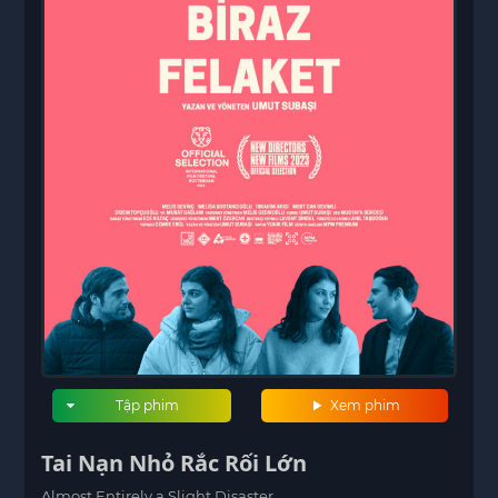
Tập phim
Xem phim
Tai Nạn Nhỏ Rắc Rối Lớn
Almost Entirely a Slight Disaster