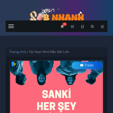
0
Menu
Trang chủ
»
Tai Nạn Nhỏ Rắc Rối Lớn
Trailer