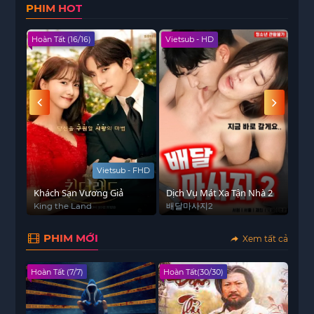
PHIM HOT
bao giờ hài lòng với cuộc sống trên mức trung
bình của mình, trong khi Ali thất nghiệp cảm thấy
Hoàn Tất (16/16)
Vietsub - HD
Hoàn
bế tắc khi sống cùng bố mẹ. Những sự trùng hợp
ngẫu nhiên đưa họ đến với nhau một cách hài
hước. Vở kịch “Almost Entirely a Slight Disaster”
khám phá những lo lắng mà thế hệ trẻ phải đối
mặt bằng lối kể chuyện hài hước và đan xen.
 - HD
Vietsub - FHD
Khách Sạn Vương Giả
Dịch Vụ Mát Xa Tận Nhà 2
Em 
King the Land
배달마사지2
I K
PHIM MỚI
Xem tất cả
Hoàn Tất (7/7)
Hoàn Tất(30/30)