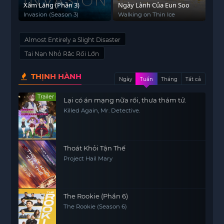
Xâm Lăng (Phần 3)
Ngày Lành Của Eun Soo
Invasion (Season 3)
Walking on Thin Ice
Almost Entirely a Slight Disaster
Tai Nạn Nhỏ Rắc Rối Lớn
THỊNH HÀNH
Ngày
Tuần
Tháng
Tất cả
Trailer
Lại có án mạng nữa rồi, thưa thám tử.
Killed Again, Mr. Detective.
Thoát Khỏi Tận Thế
Project Hail Mary
The Rookie (Phần 6)
The Rookie (Season 6)