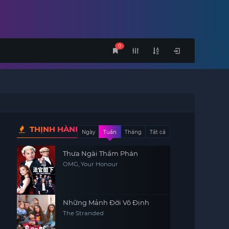
0
THỊNH HÀNH
Ngày
Tuần
Tháng
Tất cả
Thưa Ngài Thẩm Phán
OMG, Your Honour
Những Mảnh Đời Vô Định
The Stranded