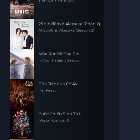
The Apartment Job
25 giờ đêm ở Akasaka (Phần 2)
At 25:00, in Akasaka (Season 2)
Mùa Rực Rỡ Của Em
In Your Radiant Season
Bữa Tiệc Của Cô Ấy
Her Feast
Cuộc Chiến Sinh Tử II
Mortal Kombat II