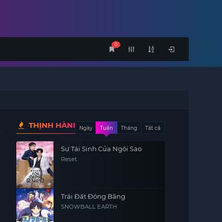
0
THỊNH HÀNH
Ngày
Tuần
Tháng
Tất cả
Sự Tái Sinh Của Ngôi Sao
Reset
Trái Đất Đóng Băng
SNOWBALL EARTH