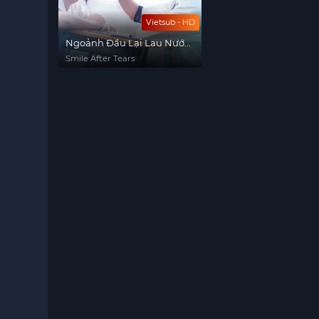
Vietsub - HD
Ngoảnh Đầu Lại Lau Nước
Mắt Cho Cậu
Smile After Tears