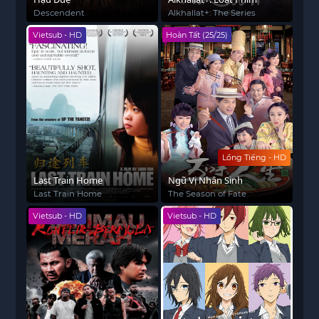
Descendent
Alkhallat+: The Series
Vietsub - HD
Hoàn Tất (25/25)
Lồng Tiếng - HD
Last Train Home
Ngũ Vị Nhân Sinh
Last Train Home
The Season of Fate
Vietsub - HD
Vietsub - HD