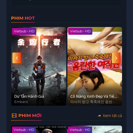
PHIM HOT
Vietsub - HD
Vietsub - HD
Hoàn
t
Dư Tẫn Hành Giả
Cô Nàng Xinh Đẹp Và Tiệm
Săn
Mát Xa Toàn Thân
2)
교환
Embers
마사지 받고 축축해진 음란한
Ear
여직원
PHIM MỚI
Xem tất cả
Vietsub - HD
Vietsub - HD