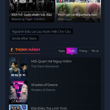
Xích hổ: Cuộc chiến bắt đầu
Hori-san và Miyamura-kun
Bleeding Tiger: Conflict
Horimiya
Begins
Ngoảnh Đầu Lại Lau Nước Mắt Cho Cậu
Smile After Tears
THỊNH HÀNH
Ngày
Tuần
Tháng
Tất cả
Mối Quan Hệ Nguy Hiểm
The Dark Romance
Shades of Desire
Shades of Desire
Đội Điều Tra Linh Tinh