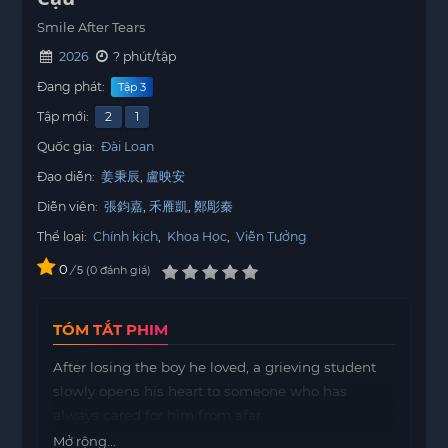
Smile After Tears
2026
? phút/tập
Đang phát:
Tập 3
Tập mới:
2
1
Quốc gia:
Đài Loan
Đạo diễn:
姜秉辰
盧映安
Diễn viên:
張鈞嘉
禾雁凱
鄭彫秦
Thể loại:
Chính kịch
,
Khoa Học
,
Viễn Tưởng
0
/
0
đánh giá
5
TÓM TẮT PHIM
After losing the boy he loved, a grieving student
slowly opens his heart to someone who has
always cared for him from afar.
Mở rộng...