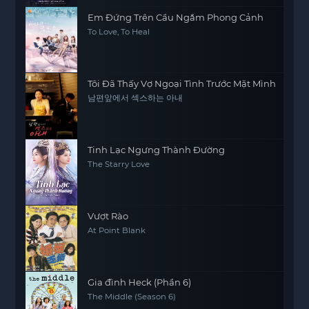
Em Đứng Trên Cầu Ngắm Phong Cảnh
To Love, To Heal
Tôi Đã Thấy Vợ Ngoại Tình Trước Mặt Mình
남편앞에서 섹스하는 아내
Tinh Lạc Ngưng Thành Đường
The Starry Love
Vượt Rào
At Point Blank
Gia đình Heck (Phần 6)
The Middle (Season 6)