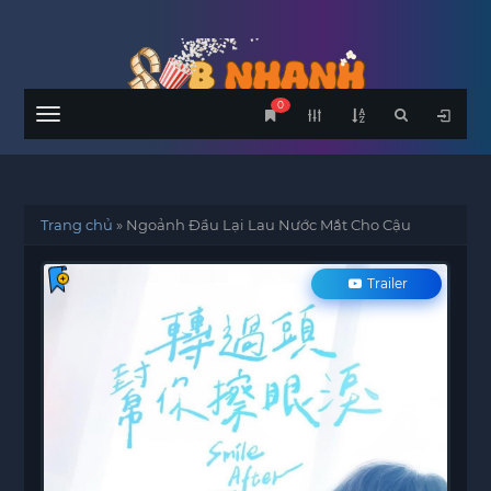
0
Menu
Trang chủ
»
Ngoảnh Đầu Lại Lau Nước Mắt Cho Cậu
Trailer