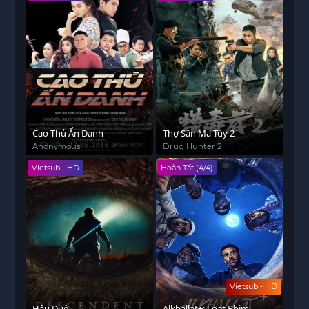
Cao Thủ Ẩn Danh
Thợ Săn Ma Túy 2
Anonymous
Drug Hunter 2
Vietsub - HD
Hoàn Tất (4/4)
Vietsub - HD
Hậu Duệ
Alkhallat+: Loạt Phim