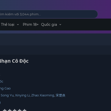
Thể loại
Phim 18+
Quốc gia
Nhạn Cô Độc
t
ốc
ng Gao
Song Yu
Xinying Li
Zhao Xiaoming
宋楚炎
g