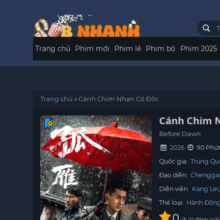
Trang chủ
Phim mới
Phim lẻ
Phim bộ
Phim 2025
Trang chủ
»
Cánh Chim Nhạn Cô Độc
Cánh Chim 
Before Dawn
2026
90 Phú
Quốc gia:
Trung Qu
Đạo diễn:
Chengga
Diễn viên:
Kang Lei
Thể loại:
Hành Độn
0
/
0
đánh giá
5