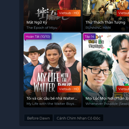
Vietsub - HD
Vietsu
Mật Ngữ Kỷ
Thử Thách Thần Tượng
The Epoch of Miyu
RUNNING MAN
Hoàn Tất (10/10)
Tập 14
Vietsub - HD
Vietsu
Tôi và các cậu bé nhà Walter
Mọi Lúc Mọi Nơi (Phần 3)
(Phần 2)
My Life with the Walter Boys
Whenever Possible (Seaso
(Season 2)
Before Dawn
Cánh Chim Nhạn Cô Độc