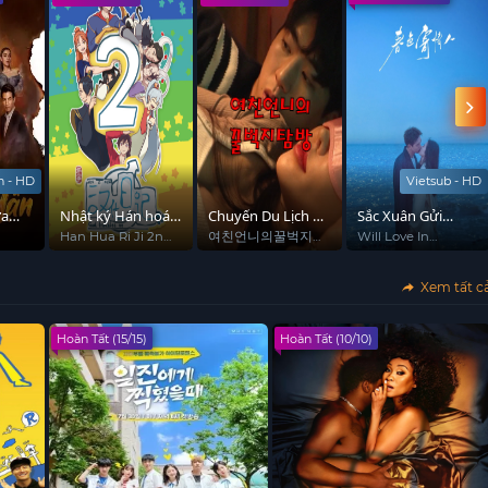
h - HD
Vietsub - HD
ửa
Nhật ký Hán hoá
Chuyến Du Lịch Bí
Sắc Xuân Gửi
Phần 2
Mật Cùng Em Gái
Người Tình
Han Hua Ri Ji 2nd
여친언니의꿀벅지
Will Love In
Season
탐방
Spring
Mới Quen
Xem tất c
Hoàn Tất (15/15)
Hoàn Tất (10/10)