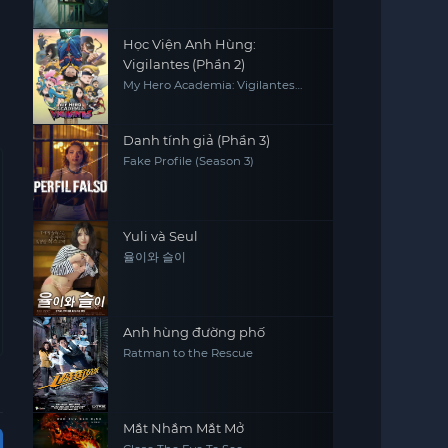
Học Viện Anh Hùng:
Vigilantes (Phần 2)
My Hero Academia: Vigilantes
Season 2
Danh tính giả (Phần 3)
Fake Profile (Season 3)
Yuli và Seul
율이와 슬이
Anh hùng đường phố
Ratman to the Rescue
Mắt Nhắm Mắt Mở
Vietsub - HD
Vietsub - HD
Vietsub - HD
Hoàn