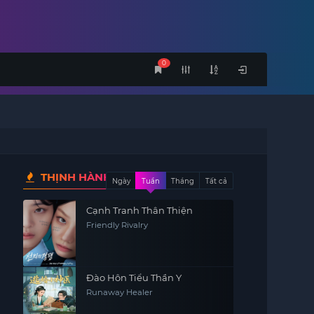
0
THỊNH HÀNH
Ngày
Tuần
Tháng
Tất cả
Cạnh Tranh Thân Thiện
Friendly Rivalry
Đào Hôn Tiểu Thần Y
Runaway Healer