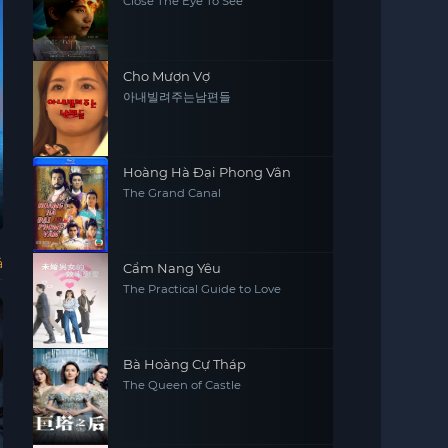
Close The Eye To See
Cho Mượn Vợ
아내빌려주는남편들
Hoàng Hà Đại Phong Vân
The Grand Canal
Gửi em, người bất
Cuộc Chiến Tương
Đời Tội Phạm
Ng
tử
Lai
1984-2020
Mô
To Your Eternity,
The Tomorrow
Life of Crime:
Per
Fumetsu no
War
1984-2020
Anata e
ả
Cẩm Nang Yêu
The Practical Guide to Love
Bà Hoàng Cự Tháp
The Queen of Castle