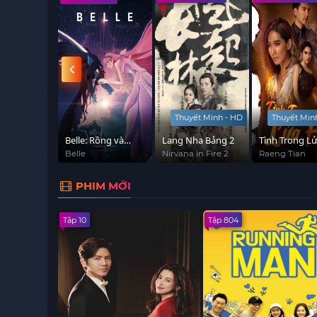
Thuyết Minh - HD
Thuyết Min
FAMILY
Belle: Rồng và
Lang Nha Bảng 2
Tình Trong L
công chúa tàn
Hận
AMILY
Belle
Nirvana in Fire 2
Raeng Tian
nhang
PHIM MỚI
Tập 10
Tập 804