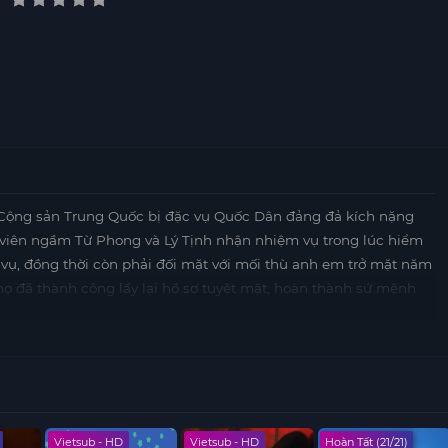
Cộng sản Trung Quốc bị đặc vụ Quốc Dân đảng đả kích nặng
ng viên ngầm Từ Phong và Lý Tịnh nhận nhiệm vụ trong lúc hiểm
c vụ, đồng thời còn phải đối mặt với mối thù anh em trở mặt năm
 họ đã thành công lấy lại hồ sơ tuyệt mật, hoàn thành sứ mệnh
Vietsub - HD
Vietsub - HD
Hoàn Tất (21/21)