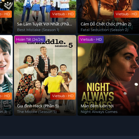
b - HD
Vietsub - HD
Vietsub - HD
Sai Lầm Tuyệt Vời Nhất (Phần
Cám Dỗ Chết Chóc (Phần 2)
1)
Best Mistake (Season 1)
Fatal Seduction (Season 2)
Hoàn Tất (24/24)
Vietsub - HD
b - HD
Vietsub - HD
Gia đình Heck (Phần 5)
Màn đêm luôn tới
n 3)
The Middle (Season 5)
Night Always Comes