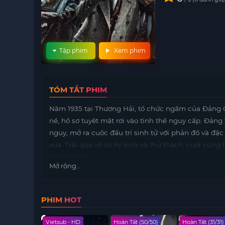
Tập phim
Xem phim
TÓM TẮT PHIM
Năm 1935 tại Thượng Hải, tổ chức ngầm của Đảng 
nề, hồ sơ tuyệt mật rơi vào tình thế nguy cấp. Đả
nguy, mở ra cuộc đấu trí sinh tử với phản đồ và đặ
xưa. Trải qua vô số hy sinh và thử thách, cuối cùng
cách mạng.
Mở rộng...
PHIM HOT
 - HD
Vietsub - HD
Hoàn Tất (50/50)
Hoàn Tất (31/31)