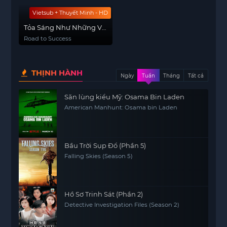
Vietsub + Thuyết Minh - HD
Tỏa Sáng Như Những Vì
Sao
Road to Success
THỊNH HÀNH
Ngày
Tuần
Tháng
Tất cả
Săn lùng kiểu Mỹ: Osama Bin Laden
American Manhunt: Osama bin Laden
Bầu Trời Sụp Đổ (Phần 5)
Falling Skies (Season 5)
Hồ Sơ Trinh Sát (Phần 2)
Detective Investigation Files (Season 2)