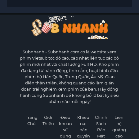
Subnhanh
- Subnhanh.com.co là website xem
phim Vietsub tốc độ cao, cập nhật liên tục các bộ
phim mới nhất với chất lượng Full HD. Kho phim
đa dạng từ hành động, tình cảm, hoạt hình đến
phim bộ Hàn Quốc, Trung Quốc, Âu Mỹ. Giao
diện thân thiện, không quảng cáo làm gián
đoạn trải nghiệm xem phim của bạn. Hãy đồng
hành cùng Subnhanh để không bỏ lỡ bất kỳ siêu
phẩm nào mỗi ngày!
Trang
Giới
Điều
Khiếu
Chính
Liên
Chủ
Thiệu
khoản
nại
Sách
hệ
sử
bản
Bảo
quảng
dụng
quyền
Mật
cáo