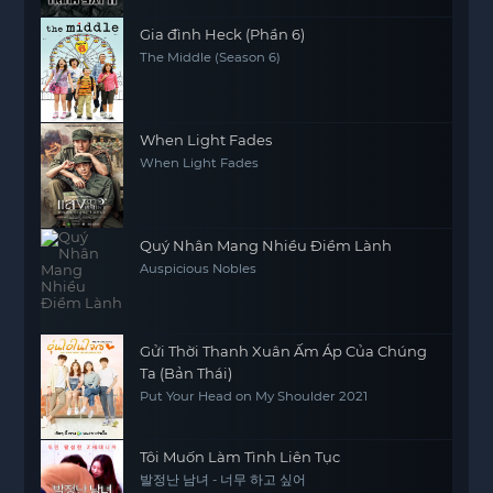
Gia đình Heck (Phần 6)
The Middle (Season 6)
When Light Fades
When Light Fades
Quý Nhân Mang Nhiều Điềm Lành
Auspicious Nobles
Gửi Thời Thanh Xuân Ấm Áp Của Chúng
Ta (Bản Thái)
Put Your Head on My Shoulder 2021
Tôi Muốn Làm Tình Liên Tục
발정난 남녀 - 너무 하고 싶어