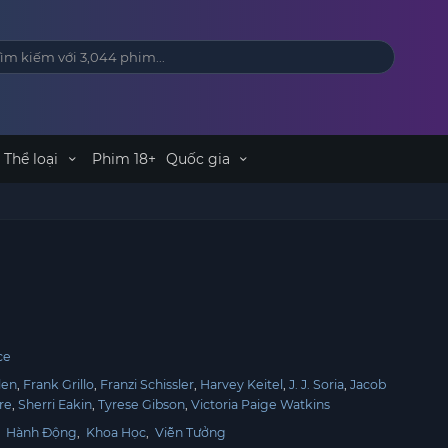
Thể loại
Phim 18+
Quốc gia
t
ce
len
Frank Grillo
Franzi Schissler
Harvey Keitel
J. J. Soria
Jacob
re
Sherri Eakin
Tyrese Gibson
Victoria Paige Watkins
,
Hành Động
,
Khoa Học
,
Viễn Tưởng