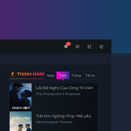
0
THỊNH HÀNH
Ngày
Tuần
Tháng
Tất cả
Lời Đề Nghị Của Công Tố Viên
The Prosecutor's Proposal
Trái tim ngừng nhịp: Mãi yêu
Heartstopper Forever