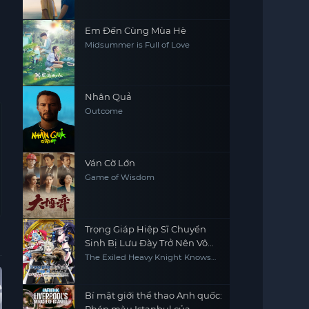
Em Đến Cùng Mùa Hè
Midsummer is Full of Love
Nhân Quả
Outcome
Ván Cờ Lớn
Game of Wisdom
Trọng Giáp Hiệp Sĩ Chuyển
Sinh Bị Lưu Đày Trở Nên Vô
Địch Nhờ Kiến Thức Về Game
The Exiled Heavy Knight Knows
How to Game the System
Vietsub - HD
Hoàn Tất (42/42)
Vietsub - HD
Hoàn
Bí mật giới thể thao Anh quốc: