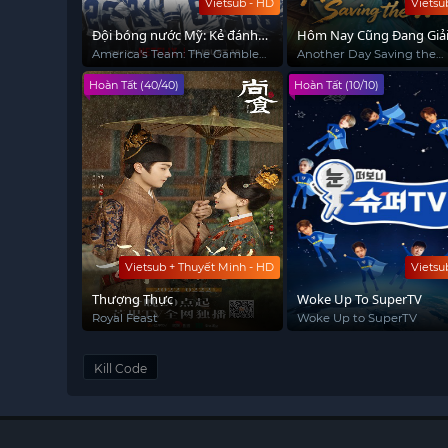
Vietsub - HD
Vietsu
Đội bóng nước Mỹ: Kẻ đánh
Hôm Nay Cũng Đang Giả
cược và đội Cowboys
Thế Giới
America's Team: The Gambler
Another Day Saving the
and His Cowboys
World
Hoàn Tất (40/40)
Hoàn Tất (10/10)
Vietsub + Thuyết Minh - HD
Vietsu
Thượng Thực
Woke Up To SuperTV
Royal Feast
Woke Up to SuperTV
Kill Code