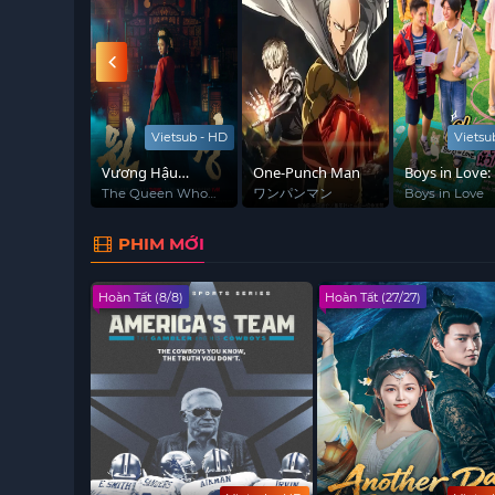
Vietsub - HD
Vietsu
uilders
Vương Hậu
One-Punch Man
Boys in Love:
Wongyeong
Giảng, Trái Ti
uilders
The Queen Who
ワンパンマン
Boys in Love
Crowns
Học Cách Yêu
PHIM MỚI
Hoàn Tất (8/8)
Hoàn Tất (27/27)