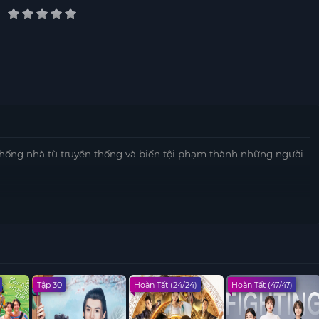
hống nhà tù truyền thống và biến tội phạm thành những người
Tập 30
Hoàn Tất (24/24)
Hoàn Tất (47/47)