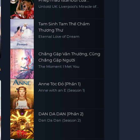
Phép màu Istanbul của
Liverpool
Untold UK: Liverpool's Miracle of
Istanbul
Tam Sinh Tam Thế Chẩm
Thượng Thư
Eternal Love of Dream
Thuyết Minh - HD
Ác Quỷ Ma Sơ
Thước Vải Ma Mị
Transformers:
Trò
Chẳng Gặp Vân Thường, Cũng
Chiến tranh
Kẻ 
The Nun
Undying Secret
Transformers:
Gam
Chẳng Gặp Người
War for Cybertron:
Cybertron - Vương
Kingdom
The Moment I Met You
quốc
ả
Anne Tóc Đỏ (Phần 1)
Anne with an E (Season 1)
DAN DA DAN (Phần 2)
Dan Da Dan (Season 2)