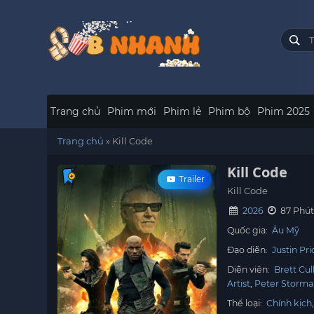
Trang chủ
Phim mới
Phim lẻ
Phim bộ
Phim 2025
Trang chủ
»
Kill Code
Kill Code
Trailer
Kill Code
2026
87 Phú
Quốc gia:
Âu Mỹ
Đạo diễn:
Justin Pri
Diễn viên:
Brett Cul
Artist
Peter Storma
Thể loại:
Chính kịch