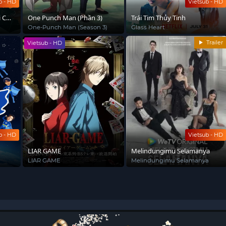
b - HD
Vietsub - HD
i Cứu
One Punch Man (Phần 3)
Trái Tim Thủy Tinh
One-Punch Man (Season 3)
Glass Heart
Trailer
Vietsub - HD
b - HD
Vietsub - HD
LIAR GAME
Melindungimu Selamanya
LIAR GAME
Melindungimu Selamanya