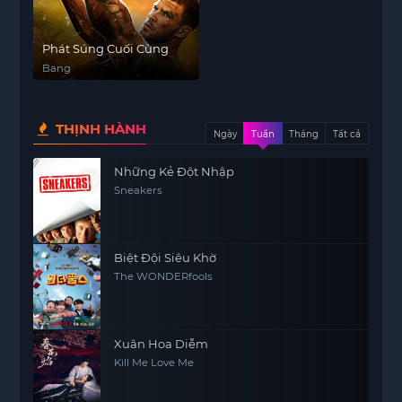
Phát Súng Cuối Cùng
Bang
THỊNH HÀNH
Ngày
Tuần
Tháng
Tất cả
Những Kẻ Đột Nhập
Sneakers
Biệt Đội Siêu Khờ
The WONDERfools
Xuân Hoa Diễm
Kill Me Love Me