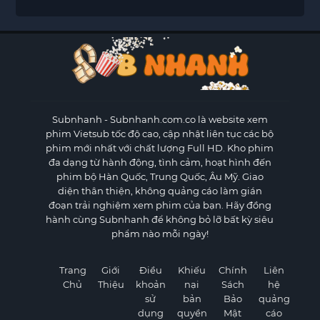
Subnhanh
- Subnhanh.com.co là website xem
phim Vietsub tốc độ cao, cập nhật liên tục các bộ
phim mới nhất với chất lượng Full HD. Kho phim
đa dạng từ hành động, tình cảm, hoạt hình đến
phim bộ Hàn Quốc, Trung Quốc, Âu Mỹ. Giao
diện thân thiện, không quảng cáo làm gián
đoạn trải nghiệm xem phim của bạn. Hãy đồng
hành cùng Subnhanh để không bỏ lỡ bất kỳ siêu
phẩm nào mỗi ngày!
Trang
Giới
Điều
Khiếu
Chính
Liên
Chủ
Thiệu
khoản
nại
Sách
hệ
sử
bản
Bảo
quảng
dụng
quyền
Mật
cáo